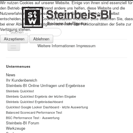
Wir nutzen Cookies auf unserer Website. Einige von ihnen sind essenziell für
den Betrieb der Seite, während andere uns helfen, diese Website und die
Nutzererfahrung zu verbessern (Tracking Cookies). Sie können selbst
entscheiden, ob Sie die Cookies zulassen möchten. Bitte beachten Sie, dass
bei einer Ablehnung womöglich nicht mehr alle Funktionalitäten der Seite zur
Verfügung stehen.
Suchen
...
Akzeptieren
Ablehnen
Weitere Informationen
Impressum
Navigation
an/aus
Sitemap
Untermenues
Über uns
News
Ihr Kundenbereich
Datenschutz
Steinbeis-BI Online Umfragen und Ergebnisse
Steinbeis Quicktest
Impressum
Steinbeis Quicktest Ergebnis der letzten Eingabe
Home
Steinbeis Quicktest Ergebnisdashboard
Quicktest Google Looker Dashboard - letzte Auswertung
Prognosen
Balanced Scorecard Performance Test
BSC Performance Test - Auswertung
Beratung
Steinbeis-BI Forum
Werkzeuge
Management