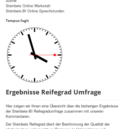
Suche
Steinbeis Online Werkstatt
Controlling
Steinbeis-BI Online Sprechstunden
Balanced Scorecard
Tempus fugit
OKR
Benchmarking
Hoshin-Kanri
Kommunikation
Entscheidungsregeln
Aktuelle Seite:
Startseite
Ergebnisse Reifegrad Umfrage
Ergebnisse Reifegrad Umfrage
Hier zeigen wir Ihnen eine Übersicht über die bisherigen Ergebnisse
der Steinbeis-BI Reifegradumfrage zusammen mit unseren
Kommentaren.
Der Steinbeis Reifegrad dient der Bestimmung der Qualität der