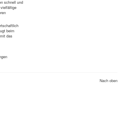
en schnell und
ielfältige
eren
tschaftlich
eugt beim
amit das
ungen
Nach oben