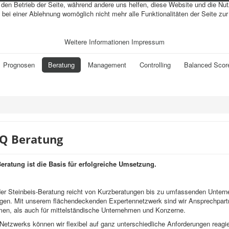
r den Betrieb der Seite, während andere uns helfen, diese Website und die Nu
bei einer Ablehnung womöglich nicht mehr alle Funktionalitäten der Seite zu
Weitere Informationen
Impressum
Prognosen
Beratung
Management
Controlling
Balanced Scor
AQ Beratung
ratung ist die Basis für erfolgreiche Umsetzung.
 der Steinbeis-Beratung reicht von Kurzberatungen bis zu umfassenden Unter
ngen. Mit unserem flächendeckenden Expertennetzwerk sind wir Ansprechpartn
men, als auch für mittelständische Unternehmen und Konzerne.
etzwerks können wir flexibel auf ganz unterschiedliche Anforderungen reagi