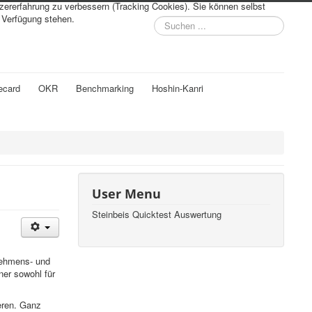
tzererfahrung zu verbessern (Tracking Cookies). Sie können selbst
r Verfügung stehen.
Suchen
...
ecard
OKR
Benchmarking
Hoshin-Kanri
User Menu
Steinbeis Quicktest Auswertung
nehmens- und
er sowohl für
eren. Ganz