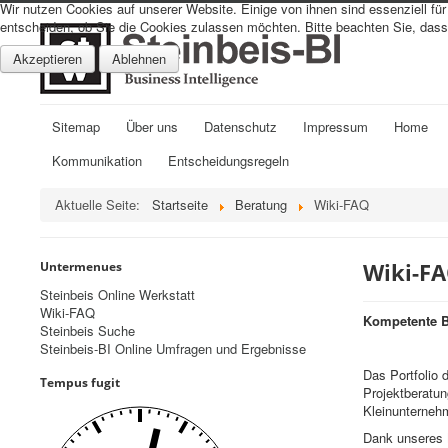
Wir nutzen Cookies auf unserer Website. Einige von ihnen sind essenziell fü
entscheiden, ob Sie die Cookies zulassen möchten. Bitte beachten Sie, dass 
Akzeptieren
Ablehnen
Sitemap
Über uns
Datenschutz
Impressum
Home
Kommunikation
Entscheidungsregeln
Aktuelle Seite:
Startseite
Beratung
Wiki-FAQ
Wiki-F
Untermenues
Steinbeis Online Werkstatt
Wiki-FAQ
Kompetente Be
Steinbeis Suche
Steinbeis-BI Online Umfragen und Ergebnisse
Das Portfolio
Tempus fugit
Projektberatu
Kleinunterneh
Dank unseres N