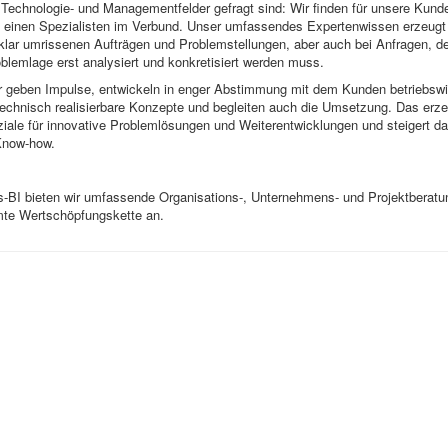
 Technologie- und Managementfelder gefragt sind: Wir finden für unsere Kund
 einen Spezialisten im Verbund. Unser umfassendes Expertenwissen erzeugt v
klar umrissenen Aufträgen und Problemstellungen, aber auch bei Anfragen, d
oblemlage erst analysiert und konkretisiert werden muss.
r geben Impulse, entwickeln in enger Abstimmung mit dem Kunden betriebswir
technisch realisierbare Konzepte und begleiten auch die Umsetzung. Das erz
ale für innovative Problemlösungen und Weiterentwicklungen und steigert d
Know-how.
s-BI bieten wir umfassende Organisations-, Unternehmens- und Projektberat
mte Wertschöpfungskette an.