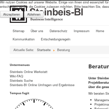
Wir nutzen Cookies auf unserer Website. Einige von ihnen sind essenziell fü
entscheiden, ob Sie die Cookies zulassen möchten. Bitte beachten Sie, dass 
Akzeptieren
Ablehnen
Sitemap
Über uns
Datenschutz
Impressum
Home
Kommunikation
Entscheidungsregeln
Aktuelle Seite:
Startseite
Beratung
Beratu
Untermenues
Steinbeis Online Werkstatt
Wiki-FAQ
Unter Steinbe
Steinbeis Suche
Projektberat
Steinbeis-BI Online Umfragen und Ergebnisse
über die ges
Tempus fugit
Wir beraten Si
Managemen
Projektma
Balanced 