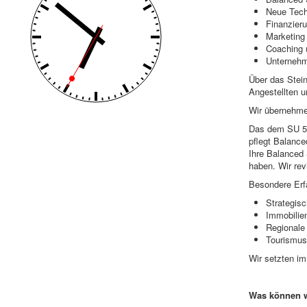
Neue Tech
Finanzier
Marketing 
Coaching 
Unterneh
Über das Stein
Angestellten u
Wir übernehmen
Das dem SU 59
pflegt Balanc
Ihre Balanced 
haben. Wir rev
Besondere Erf
Strategis
Immobilie
Regionale
Tourismus
Wir setzten im
Was können wi