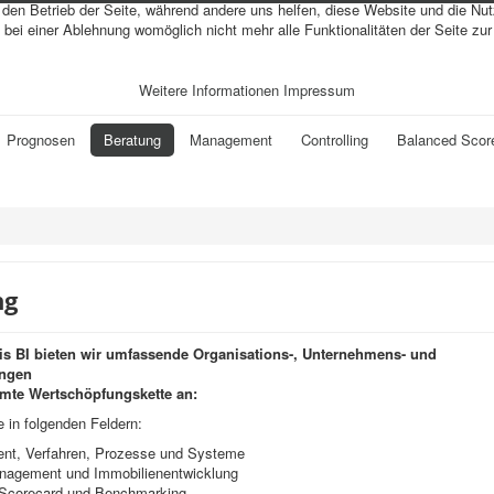
r den Betrieb der Seite, während andere uns helfen, diese Website und die Nu
bei einer Ablehnung womöglich nicht mehr alle Funktionalitäten der Seite zu
Weitere Informationen
Impressum
Prognosen
Beratung
Management
Controlling
Balanced Scor
ng
is BI bieten wir umfassende Organisations-, Unternehmens- und
ungen
amte Wertschöpfungskette an:
e in folgenden Feldern:
t, Verfahren, Prozesse und Systeme
nagement und Immobilienentwicklung
Scorecard und Benchmarking