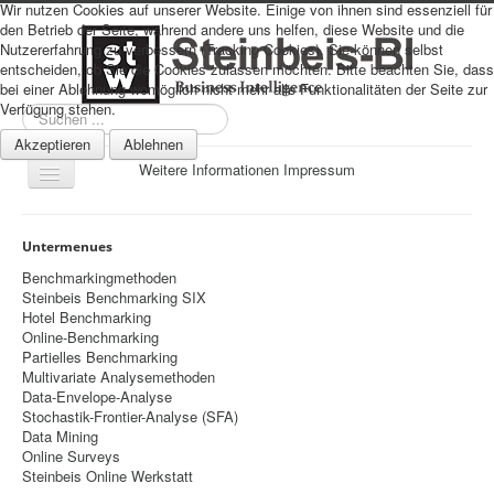
Wir nutzen Cookies auf unserer Website. Einige von ihnen sind essenziell für
den Betrieb der Seite, während andere uns helfen, diese Website und die
Nutzererfahrung zu verbessern (Tracking Cookies). Sie können selbst
entscheiden, ob Sie die Cookies zulassen möchten. Bitte beachten Sie, dass
bei einer Ablehnung womöglich nicht mehr alle Funktionalitäten der Seite zur
Verfügung stehen.
Suchen
...
Akzeptieren
Ablehnen
Weitere Informationen
Impressum
Navigation
an/aus
Sitemap
Untermenues
Über uns
Benchmarkingmethoden
Steinbeis Benchmarking SIX
Datenschutz
Hotel Benchmarking
Online-Benchmarking
Impressum
Partielles Benchmarking
Multivariate Analysemethoden
Home
Data-Envelope-Analyse
Prognosen
Stochastik-Frontier-Analyse (SFA)
Data Mining
Beratung
Online Surveys
Steinbeis Online Werkstatt
Management