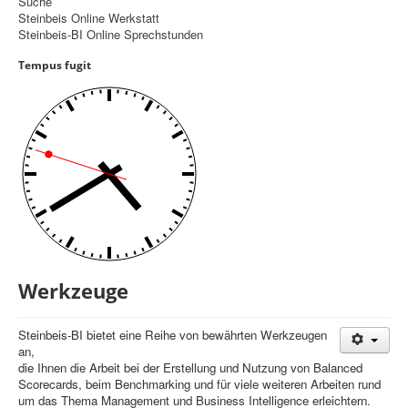
Suche
Steinbeis Online Werkstatt
Controlling
Steinbeis-BI Online Sprechstunden
Balanced Scorecard
Tempus fugit
OKR
Benchmarking
Hoshin-Kanri
Kommunikation
Entscheidungsregeln
Aktuelle Seite:
Startseite
Werkzeuge
Werkzeuge
Steinbeis-BI bietet eine Reihe von bewährten Werkzeugen
an,
die Ihnen die Arbeit bei der Erstellung und Nutzung von Balanced
Scorecards, beim Benchmarking und für viele weiteren Arbeiten rund
um das Thema Management und Business Intelligence erleichtern.