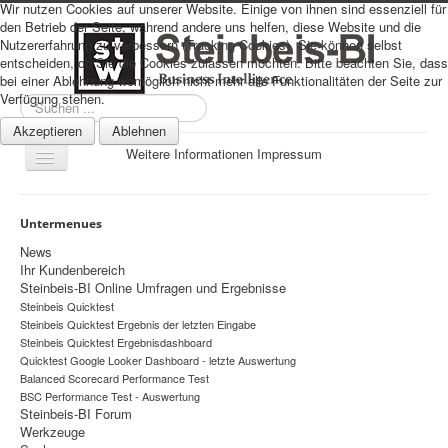
Wir nutzen Cookies auf unserer Website. Einige von ihnen sind essenziell für
den Betrieb der Seite, während andere uns helfen, diese Website und die
Nutzererfahrung zu verbessern (Tracking Cookies). Sie können selbst
entscheiden, ob Sie die Cookies zulassen möchten. Bitte beachten Sie, dass
bei einer Ablehnung womöglich nicht mehr alle Funktionalitäten der Seite zur
Verfügung stehen.
Suchen
...
Akzeptieren
Ablehnen
Weitere Informationen
Impressum
Navigation
an/aus
Sitemap
Untermenues
Über uns
News
Ihr Kundenbereich
Datenschutz
Steinbeis-BI Online Umfragen und Ergebnisse
Steinbeis Quicktest
Impressum
Steinbeis Quicktest Ergebnis der letzten Eingabe
Home
Steinbeis Quicktest Ergebnisdashboard
Quicktest Google Looker Dashboard - letzte Auswertung
Prognosen
Balanced Scorecard Performance Test
BSC Performance Test - Auswertung
Beratung
Steinbeis-BI Forum
Werkzeuge
Management