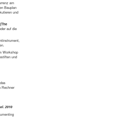
urrenz am
nen Bauplan
kutieren und
(The
oder auf die
ntinstrument,
en.
 Im Workshop
stiften und
 das
en Rechner
al. 2010
cumenting