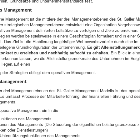
linien, Grundsätze und Unternehmensstandards fest.
hes Management
sche Management
ist die mittlere der drei Managementebenen des St. Galler 
der strategischen Managementebene entwickelt eine Organisation Vorgehensw
tiven Management definierten Leitsätze zu verfolgen und Ziele zu erreichen.
egien werden beispielsweise in einem Geschäftsplan formuliert und in einer
S
t. Das Ziel ist die Etablierung langfristiger Wettbewerbsvorteile durch eine im
erlegene Grundkonfiguration der Unternehmung.
Es gilt Alleinstellungsmer
konkret zu erreichen und nachhaltig aufrecht zu erhalten.
Ein Blick in ein
 erkennen lassen, wo die Alleinstellungsmerkmale des Unternehmen im Vergl
 liegen.auf einen
 der Strategien obliegt dem operativen Management.
 Management
der drei Managementebenen des St. Galler Management-Modells ist das
operat
 Es umfasst Prozesse der Mitarbeiterführung, der finanziellen Führung und de
agements.
 operative Management ein in die
unktionen des Managements
ionen des Managements (Die Steuerung der eigentlichen Leistungsprozesse zu
ken oder Dienstleistungen)
r Unterstützungsfunktionen des Managements