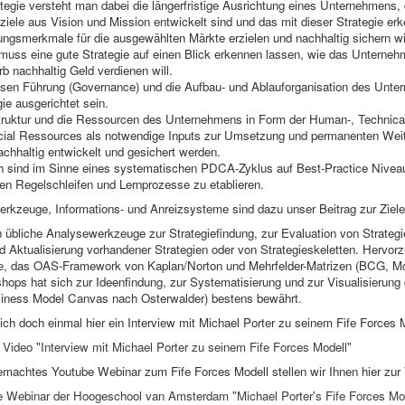
tegie versteht man dabei die längerfristige Ausrichtung eines Unternehmens,
iele aus Vision und Mission entwickelt sind und das mit dieser Strategie er
lungsmerkmale für die ausgewählten Märkte erzielen und nachhaltig sichern wi
 muss eine gute Strategie auf einen Blick erkennen lassen, wie das Unterne
 nachhaltig Geld verdienen will.
en Führung (Governance) und die Aufbau- und Ablauforganisation des Unte
gie ausgerichtet sein.
struktur und die Ressourcen des Unternehmens in Form der Human-, Technical-
cial Ressources als notwendige Inputs zur Umsetzung und permanenten Wei
chhaltig entwickelt und gesichert werden.
ch sind im Sinne eines systematischen PDCA-Zyklus auf Best-Practice Nivea
en Regelschleifen und Lernprozesse zu etablieren.
kzeuge, Informations- und Anreizsysteme sind dazu unser Beitrag zur Ziele
übliche Analysewerkzeuge zur Strategiefindung, zur Evaluation von Strategi
 Aktualisierung vorhandener Strategien oder von Strategieskeletten. Hervor
e
, das OAS-Framework von Kaplan/Norton und Mehrfelder-Matrizen (BCG, M
shops hat sich zur Ideenfindung, zur Systematisierung und zur Visualisierun
siness Model Canvas nach Osterwalder) bestens bewährt.
ch doch einmal hier ein Interview mit Michael Porter zu seinem Fife Forces 
ideo "Interview mit Michael Porter zu seinem Fife Forces Modell"
emachtes Youtube Webinar zum Fife Forces Modell stellen wir Ihnen hier zur
 Webinar der Hoogeschool van Amsterdam "Michael Porter's Fife Forces Mo