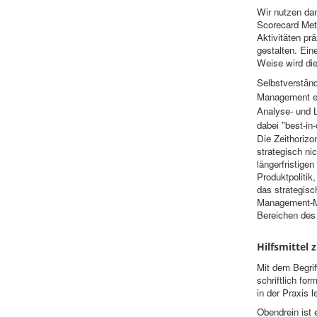
Wir nutzen dan
Scorecard Meth
Aktivitäten p
gestalten. Ein
Weise wird die
Selbstverständ
Management err
Analyse- und L
dabei "best-in
Die Zeithorizo
strategisch ni
längerfristige
Produktpolitik
das strategisc
Management-Mo
Bereichen de
Hilfsmittel
Mit dem Begrif
schriftlich fo
in der Praxis l
Obendrein ist 