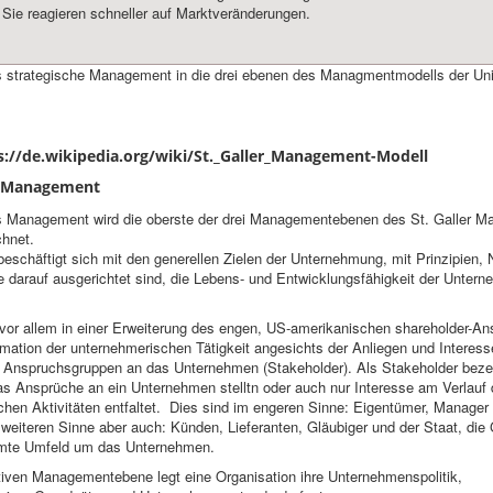
 Sie reagieren schneller auf Marktveränderungen.
s strategische Management in die drei ebenen des Managmentmodells der Univ
ps://de.wikipedia.org/wiki/St._Galler_Management-Modell
 Management
s Management wird die oberste der drei Managementebenen des St. Galler M
chnet.
eschäftigt sich mit den generellen Zielen der Unternehmung, mit Prinzipien,
ie darauf ausgerichtet sind, die Lebens- und Entwicklungsfähigkeit der Unter
vor allem in einer Erweiterung des engen, US-amerikanischen shareholder-An
imation der unternehmerischen Tätigkeit angesichts der Anliegen und Interess
 Anspruchsgruppen an das Unternehmen (Stakeholder). Als Stakeholder bez
s Ansprüche an ein Unternehmen stelltn oder auch nur Interesse am Verlauf
hen Aktivitäten entfaltet. Dies sind im engeren Sinne: Eigentümer, Manager
m weiteren Sinne aber auch: Künden, Lieferanten, Gläubiger und der Staat, die 
mte Umfeld um das Unternehmen.
iven Managementebene legt eine Organisation ihre Unternehmenspolitik,