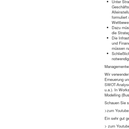
Unter Stra
Geschäftsz
Alleinstel
formuliert
Wettbewerb
Dazu müss
die Strate
Die Infra
und Finan
müssen na
Schließli
notwendig
Managementwer
Wir verwenden 
Erneuerung und
SWOT-Analys
u.a.). In Work
Modelling (Bu
Schauen Sie si
>zum Youtube V
Ein sehr gut g
> zum Youtube