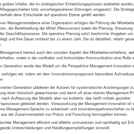
e groben Inhalte, die im strategischen Entwicklungsprozess erarbeitet wurden
Alltagsgeschehen trotz unvorhergesehener Störungen umgesetzt. Die Strategie
nnerhalb derer Entscheide auf operativer Ebene gefällt werden.
iven Managementebene einer Organisation erfolgen die Führung der Mitarbeite
n, die Bereitstellung der Mittel (Ressourcen) sowie die Planung, Steuerung
er Geschäftsprozesse. Die operative Planung setzt bestimmte Vorgaben um. 
elegt und ihre Dauer umfasst bis zu einem Jahr. Sie ist detailliert, relativ gen
e.
Management betreut auch den sozialen Aspekt des Mitarbeiterverhaltens, we
erhalten, sowie in der vertikalen und horizontalen Kommunikation eine Rolle sp
ten Generation wurde das Modell um die Perspektive Management-Innovation e
 verfolgen wir, indem wir dem
Innovationsmanagement
besondere Aufmerksa
en
ierten Generation plädieren die Autoren für systematische Anstrengungen zu
ung einer historisch gewachsenen und damit oft einer starren Management-Pr
 nach Auffassung des Modells aber nur kollektiv, das heißt mittels gezielter
sprozesse geleistet werden. Voraussetzung der Management-Innovation ist 
me Management-Sprache zu entwickeln und Innovationspartnerschaften zu bi
e aus der Zusammenarbeit von Praxis und Forschung hervorgehen können.
isches Management effizient und effektiv umzusetzen und nachhaltig auf Erf
folgende Unterscheidungen und Handlungsempfehlungen sinnvoll: