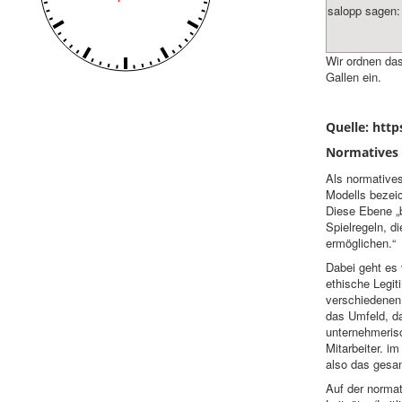
salopp sagen:
Wir ordnen da
Gallen ein.
Quelle: htt
Normatives
Als normative
Modells bezei
Diese Ebene „b
Spielregeln, d
ermöglichen.“
Dabei geht es 
ethische Legit
verschiedenen
das Umfeld, da
unternehmerisc
Mitarbeiter. i
also das gesa
Auf der normat