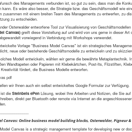
 Wunsch des Managements verbunden ist, so gut zu sein, dass man die Konk
 kann. Es wäre also besser, die Strategie bzw. das Geschäftsmodell wie ei
en zusammen mit einem breiten Team des Managements zu entwerfen, zu dis
tzung zu entscheiden.
nder Osterwalder entworfene Tool zur Visualisierung von Geschäftsmodellen
el Canvas)
greift diese Vorstellung auf und wird von uns gerne in dieser Art 
 abgewandelt vorwiegend in Verbindung mit Workshops verwendet.
ntwickelte Vorlage "Business Model Canvas" ist ein strategisches Manageme
licht, neue oder bestehende Geschäftsmodelle zu entwickeln und zu skizzier
solches Modell entwickeln, wählen wir gerne die bewährte Metaplantechnik.
en Wandtapeten oder Papieren mit Klebekärtchen, Post-Its, Filzstiften, Klebe
 Kreativität fördert, die Business Modelle entworfen.
vas pdf
ellen wir Ihnen auch ein selbst entwickeltes Google Formular zur Verfügung.
ist die
Steinbeis ePen
Lösung, wobei Ihre Arbeiten und Notizen, die Sie auf
reiben, direkt per Bluetooth oder remote via Internet an die angeschlossen
den.
______________
l Canvas: Online business model building blocks, Osterwalder, Pigneur & 
Model Canvas is a strategic management template for developing new or do