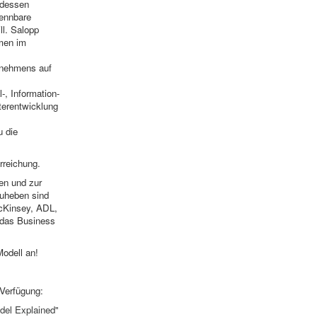
 dessen
kennbare
ll. Salopp
hmen im
rnehmens auf
, Information-
terentwicklung
u die
rreichung.
en und zur
zuheben sind
cKinsey, ADL,
g das Business
Modell an!
 Verfügung:
del Explained
"