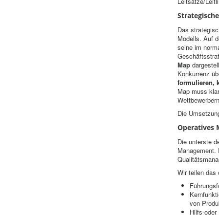
Leitsätze/Leit
Strategisc
Das
strategi
Modells. Auf 
seine im norma
Geschäftsstrat
Map
dargestell
Konkurrenz üb
formulieren, 
Map muss klar
Wettbewerbern
Die Umsetzung
Operatives
Die unterste 
Management
.
Qualitätsman
Wir teilen das
Führungsf
Kernfunkt
von Produ
Hilfs-ode