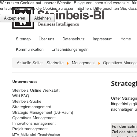
Wir nutzen Cookies auf unserer Website. Einige von ihnen sind essenziell fü
entscheiden, ob Sie die Cookies zulassen möchten. Bitte beachten Sie, dass 
Akzeptieren
Ablehnen
Sitemap
Über uns
Datenschutz
Impressum
Home
Kommunikation
Entscheidungsregeln
Aktuelle Seite:
Startseite
Management
Operatives Manag
Strate
Untermenues
Steinbeis Online Werkstatt
Wiki-FAQ
Unter Strateg
Steinbeis-Suche
längerfristig 
Strategiemanagement
nachhaltigen S
Strategic Management (US-Raum)
Operatives Management
Innovationsmanagement
Für den schn
Projektmanagement
Ziel des stra
MTA_Meilenstein-Trend-Analyse