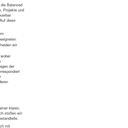
 die Balanced
n, Projekte und
euerbar
 Auf diese
rem
geeigneten
heiden wir
 wobei
n
ragen der
rrespondiert
r
deren
iner klaren,
ch stoßen wir
estandteile.
ch mit