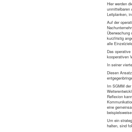
Hier werden di
unmittelbaren 
Leitplanken, i
Auf der operat
Nachunternehme
Überwachung d
kurzfristig ang
alle Einzelziel
Das operative 
kooperativen V
In seiner vier
Diesen Ansatz
entgegenbring
Im SGMM der v
Weiterentwickl
Reflexion kann
Kommunikation
eine gemeinsa
beispielsweis
Um ein strateg
halten, sind 