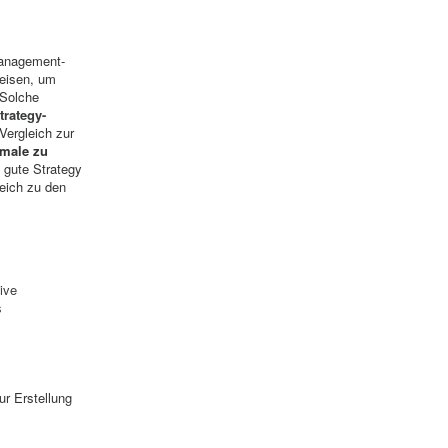
Management-
eisen, um
 Solche
trategy-
 Vergleich zur
kmale zu
e gute Strategy
eich zu den
ive
s
r Erstellung