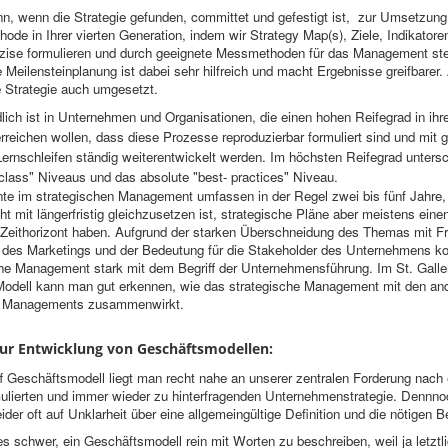
n, wenn die Strategie gefunden, committet und gefestigt ist, zur Umsetzung
ode in Ihrer vierten Generation, indem wir Strategy Map(s), Ziele, Indikatore
räzise formulieren und durch geeignete Messmethoden für das Management st
e Meilensteinplanung ist dabei sehr hilfreich und macht Ergebnisse greifbarer.
 Strategie auch umgesetzt.
lich ist in Unternehmen und Organisationen, die einen hohen Reifegrad in ih
eichen wollen, dass diese Prozesse reproduzierbar formuliert sind und mit 
ernschleifen ständig weiterentwickelt werden. Im höchsten Reifegrad untersc
-class" Niveaus und das absolute "best- practices" Niveau.
nte im strategischen Management umfassen in der Regel zwei bis fünf Jahre,
cht mit längerfristig gleichzusetzen ist, strategische Pläne aber meistens eine
n Zeithorizont haben. Aufgrund der starken Überschneidung des Themas mit F
, des Marketings und der Bedeutung für die Stakeholder des Unternehmens ko
he Management stark mit dem Begriff der Unternehmensführung. Im St. Galle
dell kann man gut erkennen, wie das strategische Management mit den an
s Managements zusammenwirkt.
 zur Entwicklung von Geschäftsmodellen:
f Geschäftsmodell liegt man recht nahe an unserer zentralen Forderung nach e
rmulierten und immer wieder zu hinterfragenden Unternehmenstrategie. Dennno
eider oft auf Unklarheit über eine allgemeingültige Definition und die nötigen B
es schwer, ein Geschäftsmodell rein mit Worten zu beschreiben, weil ja letztli