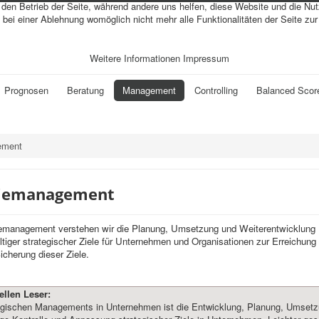
r den Betrieb der Seite, während andere uns helfen, diese Website und die Nu
bei einer Ablehnung womöglich nicht mehr alle Funktionalitäten der Seite zu
Weitere Informationen
Impressum
Prognosen
Beratung
Management
Controlling
Balanced Scor
ement
giemanagement
iemanagement verstehen wir die Planung, Umsetzung und Weiterentwicklung
gültiger strategischer Ziele für Unternehmen und Organisationen zur Erreichung
icherung dieser Ziele.
ellen Leser:
tegischen Managements in Unternehmen ist die Entwicklung, Planung, Umset