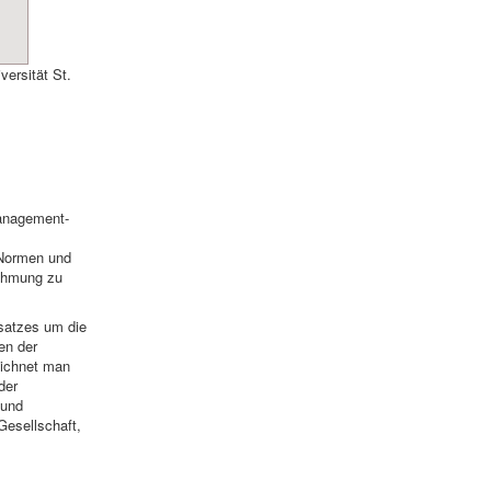
ersität St.
anagement-
 Normen und
nehmung zu
satzes um die
en der
eichnet man
 der
 und
Gesellschaft,