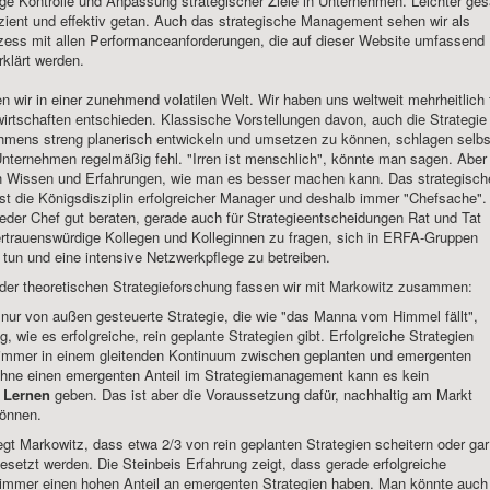
ge Kontrolle und Anpassung strategischer Ziele in Unternehmen. Leichter ges
ffizient und effektiv getan. Auch das strategische Management sehen wir als
zess mit allen Performanceanforderungen, die auf dieser Website umfassend
rklärt werden.
en wir in einer zunehmend volatilen Welt. Wir haben uns weltweit mehrheitlich 
wirtschaften entschieden. Klassische Vorstellungen davon, auch die Strategie
hmens streng planerisch entwickeln und umsetzen zu können, schlagen selbs
Unternehmen regelmäßig fehl. "Irren ist menschlich", könnte man sagen. Aber
h Wissen und Erfahrungen, wie man es besser machen kann. Das strategisch
t die Königsdisziplin erfolgreicher Manager und deshalb immer "Chefsache".
 jeder Chef gut beraten, gerade auch für Strategieentscheidungen Rat und Tat
ertrauenswürdige Kollegen und Kolleginnen zu fragen, sich in ERFA-Gruppen
un und eine intensive Netzwerkpflege zu betreiben.
der theoretischen Strategieforschung fassen wir mit
Markowitz
zusammen:
 nur von außen gesteuerte Strategie, die wie "das Manna vom Himmel fällt",
, wie es erfolgreiche, rein geplante Strategien gibt. Erfolgreiche Strategien
 immer in einem gleitenden Kontinuum zwischen geplanten und emergenten
Ohne einen emergenten Anteil im Strategiemanagement kann es kein
s Lernen
geben. Das ist aber die Voraussetzung dafür, nachhaltig am Markt
önnen.
gt Markowitz, dass etwa 2/3 von rein geplanten Strategien scheitern oder gar
esetzt werden. Die Steinbeis Erfahrung zeigt, dass gerade erfolgreiche
r immer einen hohen Anteil an emergenten Strategien haben. Man könnte auch