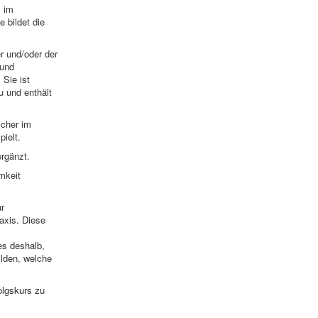
, im
 bildet die
r und/oder der
 und
Sie ist
au und enthält
lcher im
ielt.
rgänzt.
mkeit
r
axis. Diese
es deshalb,
lden, welche
olgskurs zu