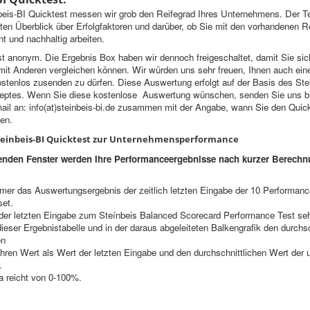
eis-BI Quicktest messen wir grob den Reifegrad Ihres Unternehmens. Der Te
ten Überblick über Erfolgfaktoren und darüber, ob Sie mit den vorhandenen 
ient und nachhaltig arbeiten.
t anonym. Die Ergebnis Box haben wir dennoch freigeschaltet, damit Sie sic
t Anderen vergleichen können. Wir würden uns sehr freuen, Ihnen auch eine 
tenlos zusenden zu dürfen. Diese Auswertung erfolgt auf der Basis des Ste
eptes. Wenn Sie diese kostenlose Auswertung wünschen, senden Sie uns bi
il an: info(at)steinbeis-bi.de zusammen mit der Angabe, wann Sie den Quick
en.
teinbeis-BI Quicktest zur Unternehmensperformance
enden Fenster werden Ihre Performanceergebnisse nach kurzer Berechn
mmer das Auswertungsergebnis der zeitlich letzten Eingabe der 10 Performan
set.
der letzten Eingabe zum Steínbeis Balanced Scorecard Performance Test seh
 dieser Ergebnistabelle und in der daraus abgeleiteten Balkengrafik den durchsc
en
Ihren Wert als Wert der letzten Eingabe und den durchschnittlichen Wert der 
.
a reicht von 0-100%.