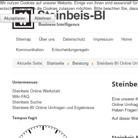
Wir nutzen Cookies auf unserer Website. Einige von ihnen sind essenziell fü
entscheiden, ob Sie die Cookies zulassen möchten. Bitte beachten Sie, dass 
Akzeptieren
Ablehnen
Sitemap
Über uns
Datenschutz
Impressum
Home
Kommunikation
Entscheidungsregeln
Aktuelle Seite:
Startseite
Beratung
Steinbeis-BI Online U
Steinbe
Untermenues
Steinbeis Online Werkstatt
Wiki-FAQ
Eine unserer 
Steinbeis Suche
Online Umfrag
Steinbeis-BI Online Umfragen und Ergebnisse
Haben Fragen?
Tempus fugit
Auf dieser Web
Steinbeis-