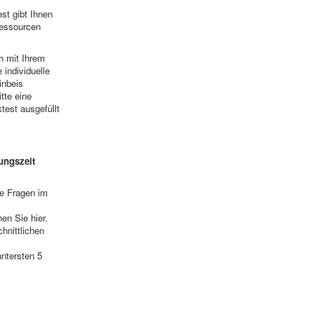
st gibt Ihnen
Ressourcen
h mit Ihrem
individuelle
inbeis
tte eine
test ausgefüllt
ungszeit
ce Fragen im
en Sie hier.
hnittlichen
untersten 5