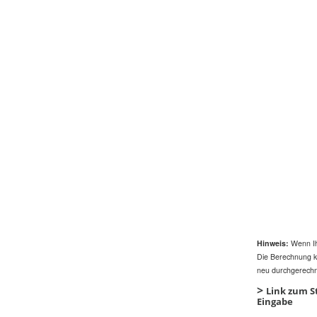
Hinweis:
Wenn Ihr
Die Berechnung k
neu durchgerechn
>
Link zum S
Eingabe