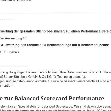
---------------------------------------------------------------------------------------------------------------
----------------
wertung der gesamten Stichprobe skaliert auf einen Performance Bereic
ne Auswertung des
Steinbeis-BI Benchmarkings
mit 8 Benchmark Items:
----------------------------
treng die gültigen Datenschutzrichtlinien. Ihre Daten werden nicht an Dritte 
 AGBs der Steinbeis GmbH & Co KG für Technologietransfer.
n sind selbsterklärend aufgebaut. Für eine bessere Verständlichkeit sind ei
mentiert.
 zur Balanced Scorecard Performance
vielen Jahren Spezialisten für Balanced Scorecards. Wir sind davon überzeugt
Managementinstrument, das seit seiner Veröffentlichung im Jahre 1992 an de