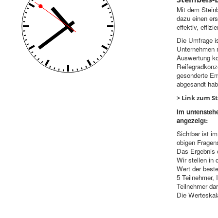
Mit dem Steinb
dazu einen ers
effektiv, effiz
Die Umfrage is
Unternehmen mi
Auswertung kos
Reifegradkonz
gesonderte Ema
abgesandt hab
>
Link zum S
Im untensteh
angezeigt:
Sichtbar ist i
obigen Fragen
Das Ergebnis 
Wir stellen in
Wert der best
5 Teilnehmer, 
Teilnehmer dar
Die Werteskal