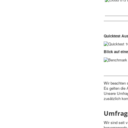
---------------------
---------------------
Quicktest Aus
Blick auf ei
---------------------
Wir beachten s
Es gelten die
Unsere Umfrage
zusätzlich kom
Umfrage
Wir sind seit 
hervorragende 