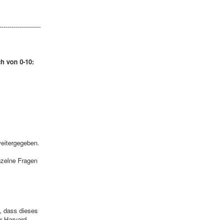
---------------------
h von 0-10:
weitergegeben.
nzelne Fragen
, dass dieses
r Harvard