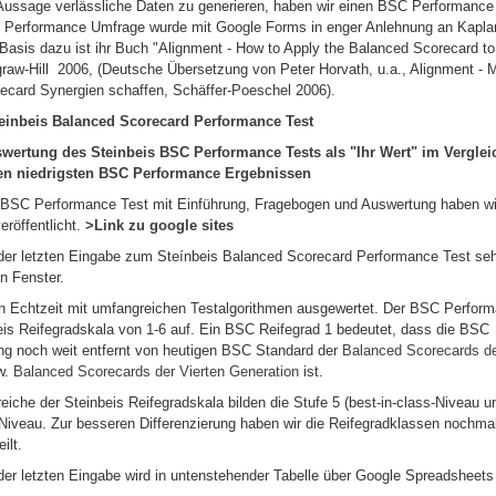
Aussage verlässliche Daten zu generieren, haben wir einen BSC Performance
ie Performance Umfrage wurde mit Google Forms in enger Anlehnung an Kapla
Basis dazu ist ihr Buch
"Alignment - How to Apply the Balanced Scorecard to
aw-Hill 2006, (Deutsche Übersetzung von Peter Horvath, u.a.,
Alignment - M
ecard Synergien schaffen,
Schäffer-Poeschel 2006).
einbeis Balanced Scorecard Performance Test
wertung des Steinbeis BSC Performance Tests als "Ihr Wert" im Verglei
en niedrigsten BSC Performance Ergebnissen
 BSC Performance Test mit Einführung, Fragebogen und Auswertung haben wi
röffentlicht.
>Link zu google sites
der letzten Eingabe zum Steínbeis Balanced Scorecard Performance Test se
n Fenster.
in Echtzeit mit umfangreichen Testalgorithmen ausgewertet. Der BSC Perform
eis Reifegradskala von 1-6 auf. Ein BSC Reifegrad 1 bedeutet, dass die BSC
ng noch weit entfernt von heutigen BSC Standard der
Balanced Scorecards de
w.
Balanced Scorecards der Vierten Generation
ist.
eiche der Steinbeis Reifegradskala bilden die Stufe 5 (best-in-class-Niveau u
-Niveau. Zur besseren Differenzierung haben wir die Reifegradklassen nochmal
ilt.
er letzten Eingabe wird in untenstehender Tabelle über Google Spreadsheets 