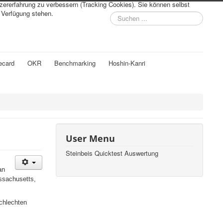
tzererfahrung zu verbessern (Tracking Cookies). Sie können selbst
r Verfügung stehen.
Suchen
...
ecard
OKR
Benchmarking
Hoshin-Kanri
User Menu
Steinbeis Quicktest Auswertung
an
assachusetts,
chlechten