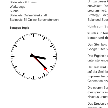
Um zu dieser 
Steinbeis-BI Forum
Werkzeuge
entwickelt. D
Suche
programmiert. 
Steinbeis Online Werkstatt
Strategy"
,
Mcgr
Steinbeis-BI Online Sprechstunden
Balanced Scor
>Link zum St
Tempus fugit
>Link zur Aus
besten und d
Den Steinbeis
Google Sites ve
Das Ergebnis 
untenstehende
Der Test wird 
auf der Steinb
Implementieru
Generation
bz
Die oberen Ber
(best-practice
Niveaus unterte
Das Ergebnis d