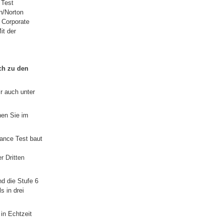
 Test
n/Norton
 Corporate
it der
ch zu den
r auch unter
hen Sie im
ance Test baut
r Dritten
nd die Stufe 6
s in drei
in Echtzeit