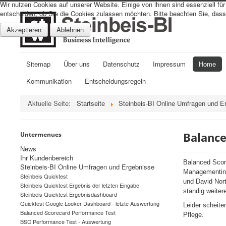
Wir nutzen Cookies auf unserer Website. Einige von ihnen sind essenziell fü
entscheiden, ob Sie die Cookies zulassen möchten. Bitte beachten Sie, dass 
Akzeptieren
Ablehnen
Sitemap
Über uns
Datenschutz
Impressum
Home
Kommunikation
Entscheidungsregeln
Aktuelle Seite:
Startseite
Steinbeis-BI Online Umfragen und E
Balance
Untermenues
News
Ihr Kundenbereich
Balanced Score
Steinbeis-BI Online Umfragen und Ergebnisse
Managementinst
Steinbeis Quicktest
und David Nort
Steinbeis Quicktest Ergebnis der letzten Eingabe
ständig weiter
Steinbeis Quicktest Ergebnisdashboard
Quicktest Google Looker Dashboard - letzte Auswertung
Leider scheite
Balanced Scorecard Performance Test
Pflege.
BSC Performance Test - Auswertung