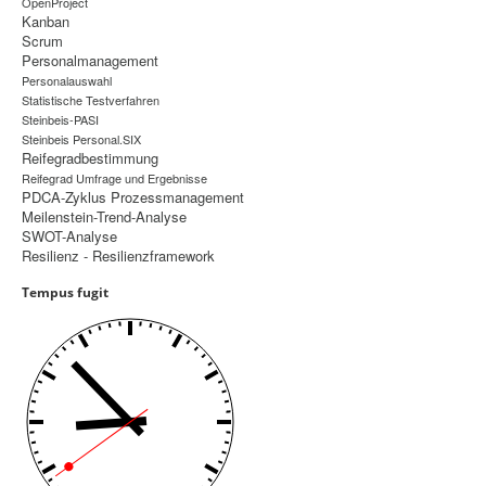
OpenProject
Kanban
Controlling
Scrum
Personalmanagement
Balanced Scorecard
Personalauswahl
Statistische Testverfahren
OKR
Steinbeis-PASI
Steinbeis Personal.SIX
Benchmarking
Reifegradbestimmung
Reifegrad Umfrage und Ergebnisse
Hoshin-Kanri
PDCA-Zyklus Prozessmanagement
Meilenstein-Trend-Analyse
Kommunikation
SWOT-Analyse
Entscheidungsregeln
Resilienz - Resilienzframework
Tempus fugit
Aktuelle Seite:
Startseite
Management
Personalmanagement
Steinbeis-PASI