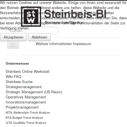
Wir nutzen Cookies auf unserer Website. Einige von ihnen sind essenziell für
den Betrieb der Seite, während andere uns helfen, diese Website und die
Nutzererfahrung zu verbessern (Tracking Cookies). Sie können selbst
entscheiden, ob Sie die Cookies zulassen möchten. Bitte beachten Sie, dass
bei einer Ablehnung womöglich nicht mehr alle Funktionalitäten der Seite zur
Verfügung stehen.
Suchen
...
Akzeptieren
Ablehnen
Weitere Informationen
Impressum
Navigation
an/aus
Sitemap
Untermenues
Über uns
Steinbeis Online Werkstatt
Wiki-FAQ
Datenschutz
Steinbeis-Suche
Strategiemanagement
Impressum
Strategic Management (US-Raum)
Operatives Management
Home
Innovationsmanagement
Prognosen
Projektmanagement
MTA_Meilenstein-Trend-Analyse
Beratung
BTA-Budget-Trend-Analyse
QTA-Qualtiäts-Trend-Analyse
Management