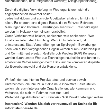
Auszubildenden, usw. mitgestaltet werden (Zielgruppenbindung).
Durch die digitale Verknüpfung im Web organisieren sich die
angesprochenen Bewerber selbst.
Jedes Individuum und auch die Arbeitgeber erfahren: Ich bin nicht
allein. Es entsteht eine digitale Basis, die in Echtzeit Befinden,
Meinungen und konkrete Bewertungen ausdrückt. Entscheidungen
werden im Netzwerk gemeinsam erarbeitet.
Gutes Verhalten wird belohnt, schlechtes wird sanktioniert. Wer
Inhalte anbietet, steigt im Rang. Wer nichts beisteuert, ist
uninteressant. Statt Vorschriften gelten Spielregeln. Bewerbungen
nach von außen vorgegebenen Regeln werden durch Selbstdisziplin
und Committment ersetzt. Realistic Job Preview (RJP) Konzepte
werden durch unsere Web 2.0 Technologie neu belebt und führen zu
erheblichen Verbesserungen beim Blick auf die komplexen Aspekte
der Bewerberauswahl und der Personalentwicklung.
Wir befinden uns hier im Projektstatus und suchen sowohl
Unternehmen, die ihre PE auf eine neue innovative Basis stellen
wollen, als auch interessierte Organisationen, wie Kammern und
Verbände, die sich im Rahmen ihrer Aus- und
Weiterbildungsaktivitäten am Steinbeis-PASI Projekt beteiligen wollen.
Interessiert? Wenden Sie sich vertrauensvoll an Steinbeis-BI:
info(at)steinbeis-bi.de