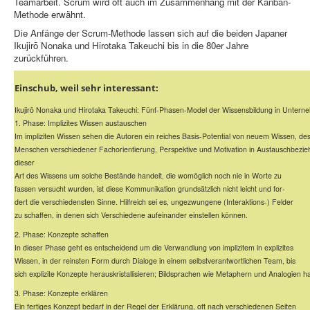
Teamarbeit. Scrum wird oft auch im Zusammenhang mit der
Kanban-
Methode
erwähnt.
Die Anfänge der Scrum-Methode lassen sich auf die beiden Japaner
Ikujirō Nonaka und Hirotaka Takeuchi bis in die 80er Jahre
zurückführen.
Einschub, weil sehr interessant:
Ikujirō Nonaka und Hirotaka Takeuchi: Fünf-Phasen-Model der Wissensbildung in Untern
1. Phase: Implizites Wissen austauschen
Im impliziten Wissen sehen die Autoren ein reiches Basis-Potential von neuem Wissen, d
Menschen verschiedener Fachorientierung, Perspektive und Motivation in Austauschbezie
dieser
Art des Wissens um solche Bestände handelt, die womöglich noch nie in Worte zu
fassen versucht wurden, ist diese Kommunikation grundsätzlich nicht leicht und for-
dert die verschiedensten Sinne. Hilfreich sei es, ungezwungene (Interaktions-) Felder
zu schaffen, in denen sich Verschiedene aufeinander einstellen können.
2. Phase: Konzepte schaffen
In dieser Phase geht es entscheidend um die Verwandlung von implizitem in explizites
Wissen, in der reinsten Form durch Dialoge in einem selbstverantwortlichen Team, bis
sich explizite Konzepte herauskristallisieren; Bildsprachen wie Metaphern und Analogien h
3. Phase: Konzepte erklären
Ein fertiges Konzept bedarf in der Regel der Erklärung, oft nach verschiedenen Seiten