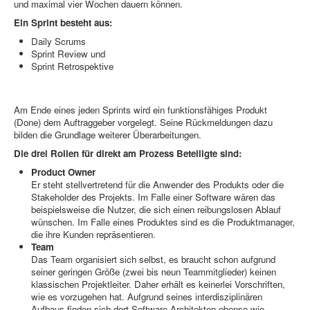
und maximal vier Wochen dauern können.
Ein Sprint besteht aus:
Daily Scrums
Sprint Review und
Sprint Retrospektive
Am Ende eines jeden Sprints wird ein funktionsfähiges Produkt
(Done) dem Auftraggeber vorgelegt. Seine Rückmeldungen dazu
bilden die Grundlage weiterer Überarbeitungen.
Die drei Rollen für direkt am Prozess Beteiligte sind:
Product Owner
Er steht stellvertretend für die Anwender des Produkts oder die
Stakeholder des Projekts. Im Falle einer Software wären das
beispielsweise die Nutzer, die sich einen reibungslosen Ablauf
wünschen. Im Falle eines Produktes sind es die Produktmanager,
die ihre Kunden repräsentieren.
Team
Das Team organisiert sich selbst, es braucht schon aufgrund
seiner geringen Größe (zwei bis neun Teammitglieder) keinen
klassischen Projektleiter. Daher erhält es keinerlei Vorschriften,
wie es vorzugehen hat. Aufgrund seines interdisziplinären
Aufbaus finden sich dort Software-Architekten ebenso wie