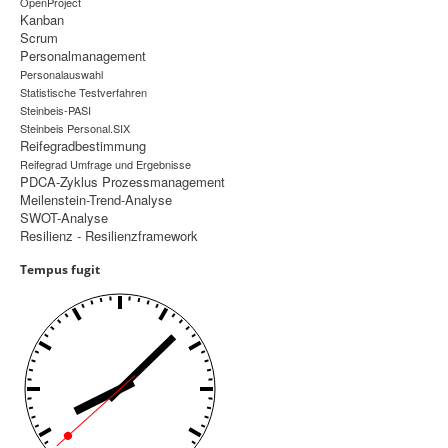
OpenProject
Kanban
Controlling
Scrum
Personalmanagement
Balanced Scorecard
Personalauswahl
Statistische Testverfahren
OKR
Steinbeis-PASI
Steinbeis Personal.SIX
Benchmarking
Reifegradbestimmung
Reifegrad Umfrage und Ergebnisse
Hoshin-Kanri
PDCA-Zyklus Prozessmanagement
Meilenstein-Trend-Analyse
Kommunikation
SWOT-Analyse
Entscheidungsregeln
Resilienz - Resilienzframework
Tempus fugit
Aktuelle Seite:
Startseite
Management
Scrum