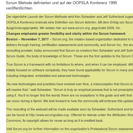
Scrum Mehode definierten und auf der OOPSLA Konferenz 1995
veröffentlichten.
Der eigentiche Launch der Scrum Methode wird Ken Schwaber and Jeff Sutherland zugesc
OOPSLA
Konferenz erstmals eine Definition von Scrum lieferten. Mit dem Erfolg von Scr
Ausgründungsprojekte. Wir weisen hier auf
www.scrum.org
, gegründet 2009, hin.
Changes emphasize greater flexibility and clarity within the Scrum framework
Boston – November 7, 2017
– Scrum.org, the mission-based organization dedicated to i
delivery through training, certification assessments and community, and Scrum Inc., the w
consulting provider, today announced that Scrum co-creators Ken Schwaber and Jeff Sut
Scrum Guide, the body of knowledge of Scrum. These are the first updates to the Scrum G
True Scrum is a framework with no limitations to where, and when it can be employed. A
initially focused on software complexity, they have found applicability for Scrum in many a
including integrated, embedded and advanced technologies.
“As new technologies and practices have evolved over time, a misconception that Scrum is
will resolve that,” said Schwaber. “Scrum is truly an empirical process that is not prescript
using it. You’ll no longer find the words ‘there are no exceptions’ in this guide and with tha
can occur during a Sprint. We look forward to how the community will embrace this update
The recording of the webcast will be made available soon by Schwaber, Sutherland and b
can be found at
http://www.scrumguides.org
/. Offered for license under the Attribution Sha
Commons, its copyright allows for reuse as long as it is credited back.
Visit Scrum.org for further information on the organization’s Professional Scrum assessme