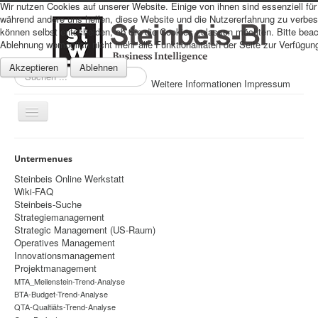
Wir nutzen Cookies auf unserer Website. Einige von ihnen sind essenziell für 
während andere uns helfen, diese Website und die Nutzererfahrung zu verbes
können selbst entscheiden, ob Sie die Cookies zulassen möchten. Bitte beac
Ablehnung womöglich nicht mehr alle Funktionalitäten der Seite zur Verfügun
Akzeptieren
Ablehnen
Suchen
Weitere Informationen
Impressum
...
Navigation
an/aus
Sitemap
Untermenues
Über uns
Steinbeis Online Werkstatt
Wiki-FAQ
Datenschutz
Steinbeis-Suche
Strategiemanagement
Impressum
Strategic Management (US-Raum)
Operatives Management
Home
Innovationsmanagement
Prognosen
Projektmanagement
MTA_Meilenstein-Trend-Analyse
Beratung
BTA-Budget-Trend-Analyse
QTA-Qualtiäts-Trend-Analyse
Management