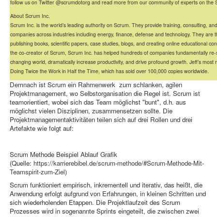
follow us on Twitter @scrumdotorg and read more from our community of experts on the 
About Scrum Inc.
Scrum Inc. is the world’s leading authority on Scrum. They provide training, consulting, and
companies across industries including energy, finance, defense and technology. They are 
publishing books, scientific papers, case studies, blogs, and creating online educational c
the co-creator of Scrum, Scrum Inc. has helped hundreds of companies fundamentally re-
changing world, dramatically increase productivity, and drive profound growth. Jeff’s most 
Doing Twice the Work in Half the Time, which has sold over 100,000 copies worldwide.
Demnach ist Scrum ein Rahmenwerk zum schlanken, agilen
Projektmanagement, wo Selbstorganisation die Regel ist. Scrum ist
teamorientiert, wobei sich das Team möglichst "bunt", d.h. aus
möglichst vielen Disziplinen, zusammensetzen sollte. Die
Projektmanagementaktivitäten teilen sich auf drei Rollen und drei
Artefakte wie folgt auf:
Scrum Methode Beispiel Ablauf Grafik
(Quelle:
https://karrierebibel.de/scrum-methode/#Scrum-Methode-Mit-
Teamspirit-zum-Ziel
)
Scrum funktioniert empirisch, inkrementell und iterativ, das heißt, die
Anwendung erfolgt aufgrund von Erfahrungen, in kleinen Schritten und
sich wiederholenden Etappen. Die Projektlaufzeit des Scrum
Prozesses wird in sogenannte Sprints eingeteilt, die zwischen zwei