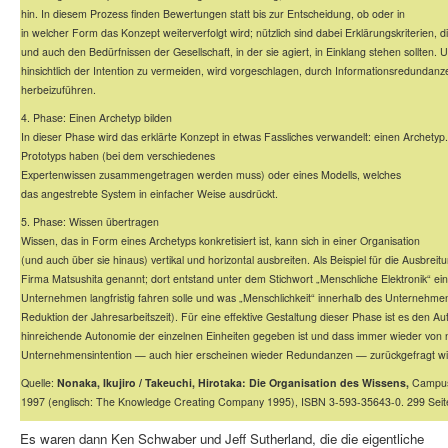
hin. In diesem Prozess finden Bewertungen statt bis zur Entscheidung, ob oder in
in welcher Form das Konzept weiterverfolgt wird; nützlich sind dabei Erklärungskriterien, d
und auch den Bedürfnissen der Gesellschaft, in der sie agiert, in Einklang stehen sollten.
hinsichtlich der Intention zu vermeiden, wird vorgeschlagen, durch Informationsredunda
herbeizuführen.
4. Phase: Einen Archetyp bilden
In dieser Phase wird das erklärte Konzept in etwas Fassliches verwandelt: einen Archetyp.
Prototyps haben (bei dem verschiedenes
Expertenwissen zusammengetragen werden muss) oder eines Modells, welches
das angestrebte System in einfacher Weise ausdrückt.
5. Phase: Wissen übertragen
Wissen, das in Form eines Archetyps konkretisiert ist, kann sich in einer Organisation
(und auch über sie hinaus) vertikal und horizontal ausbreiten. Als Beispiel für die Ausbreit
Firma Matsushita genannt; dort entstand unter dem Stichwort „Menschliche Elektronik“ ei
Unternehmen langfristig fahren solle und was „Menschlichkeit“ innerhalb des Unternehmen
Reduktion der Jahresarbeitszeit). Für eine effektive Gestaltung dieser Phase ist es den Au
hinreichende Autonomie der einzelnen Einheiten gegeben ist und dass immer wieder von 
Unternehmensintention — auch hier erscheinen wieder Redundanzen — zurückgefragt wi
Quelle:
Nonaka, Ikujiro / Takeuchi, Hirotaka: Die Organisation des Wissens,
Campus
1997 (englisch: The Knowledge Creating Company 1995), ISBN 3-593-35643-0. 299 Seit
Es waren dann Ken Schwaber und Jeff Sutherland, die die eigentliche