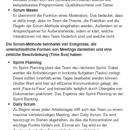
beispielsweise Programmierer, Qualitätssicherer und Tester.
Scrum Master
Er übernimmt die Funktion eines Moderators. Das bedeutet, dass
er dafür sorgt, dass im Team die Theorie, die Praktiken und die
Regeln der Scrum-Methode eingehalten werden. Außerdem ist er
Ansprechpartner für Außenstehende, indem er klärt, welche
Interaktionen mit dem Team förderlich sind und welche nicht.
Die Scrum-Methode beinhaltet vier Ereignisse, die
unterschiedliche Formen von Meetings darstellen und eine
zeitliche Beschränkung (Time Box) haben:
Sprint Planning
Im Sprint Planning plant das Team den nächsten Sprint. Dabei
werden die Anforderungen in konkrete Aufgaben (Tasks) zerlegt.
Diese sollten innerhalb eines Tages bearbeitet werden können.
Großer Wert wird hier auf effiziente Kommunikation gelegt; die
wird „Face-to-Face“ und keinesfalls lediglich durch Übergabe von
Dokumenten praktiziert. Das Ergebnis des Sprint Planning ist der
Sprint Backlog.
Daily Scrum
Zu Beginn eines jeden Arbeitstages trifft sich das Team zu einem
maximal viertelstündigen Meeting, dem Daily Scrum. Es wird
bevorzugt im Stehen abgehalten, da dies die Konzentration auf
wichtige Punkte fördern soll. Einmal am Tag wird so der