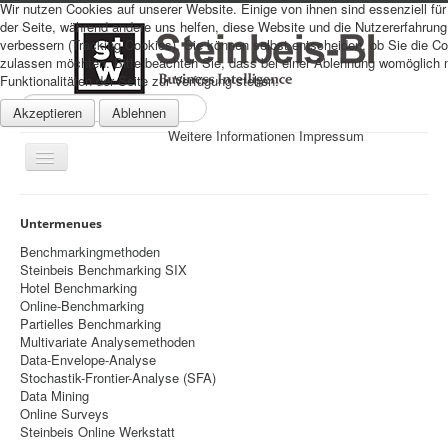
Wir nutzen Cookies auf unserer Website. Einige von ihnen sind essenziell für
der Seite, während andere uns helfen, diese Website und die Nutzererfahrung
verbessern (Tracking Cookies). Sie können selbst entscheiden, ob Sie die C
zulassen möchten. Bitte beachten Sie, dass bei einer Ablehnung womöglich n
Funktionalitäten der Seite zur Verfügung stehen.
Suchen
Akzeptieren
Ablehnen
...
Weitere Informationen
Impressum
Navigation
an/aus
Sitemap
Untermenues
Über uns
Benchmarkingmethoden
Steinbeis Benchmarking SIX
Datenschutz
Hotel Benchmarking
Online-Benchmarking
Impressum
Partielles Benchmarking
Multivariate Analysemethoden
Home
Data-Envelope-Analyse
Prognosen
Stochastik-Frontier-Analyse (SFA)
Data Mining
Beratung
Online Surveys
Steinbeis Online Werkstatt
Management