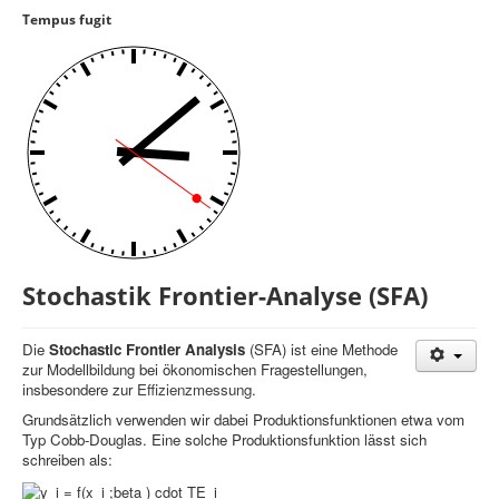
Tempus fugit
Controlling
Balanced Scorecard
OKR
Benchmarking
Hoshin-Kanri
Kommunikation
Entscheidungsregeln
Stochastik Frontier-Analyse (SFA)
Aktuelle Seite:
Startseite
Benchmarking
Stochastik-Frontier-Analyse (SFA)
Die
Stochastic Frontier Analysis
(SFA) ist eine Methode
zur Modellbildung bei ökonomischen Fragestellungen,
insbesondere zur
Effizienzmessung
.
Grundsätzlich verwenden wir dabei Produktionsfunktionen etwa vom
Typ Cobb-Douglas. Eine solche Produktionsfunktion lässt sich
schreiben als: