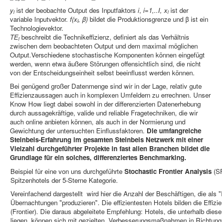
y
ist der beobachte Output des Inputfaktors
i
,
i=1,..I, x
ist der
i
i
variable Inputvektor.
f(x
, β)
bildet die Produktionsgrenze und
β
ist ein
i
Technologievektor.
TE
beschreibt die Technikeffizienz, definiert als das Verhältnis
i
zwischen dem beobachteten Output und dem maximal möglichen
Output.Verschiedene stochastische Komponenten können eingefügt
werden, wenn etwa äußere Störungen offensichtlich sind, die nicht
von der Entscheidungseinheit selbst beeinflusst werden können.
Bei genügend großer Datenmenge sind wir in der Lage, relativ gute
Effizienzaussagen auch in komplexen Umfeldern zu errechnen. Unser
Know How liegt dabei sowohl in der differenzierten Datenerhebung
durch aussagekräftige, valide und reliable Fragetechniken, die wir
auch online anbieten können, als auch in der Normierung und
Gewichtung der untersuchten Einflussfaktoren.
Die umfangreiche
Steinbeis-Erfahrung im gesamten Steinbeis Netzwerk mit einer
Vielzahl durchgeführter Projekte in fast allen Branchen bildet die
Grundlage für ein solches, differenziertes Benchmarking.
Beispiel für eine von uns durchgeführte
Stochastic Frontier Analysis
(SF
Spitzenhotels der 5-Sterne Kategorie.
Vereinfachend dargestellt wird hier die Anzahl der Beschäftigen, die als "
Übernachtungen "produzieren". Die effizientesten Hotels bilden die Effiz
(Frontier). Die daraus abgeleitete Empfehlung: Hotels, die unterhalb dies
liegen, können sich mit gezielten Verbesserungsmaßnahmen in Richtung