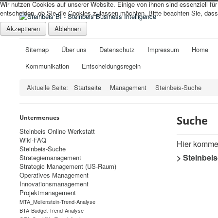
Wir nutzen Cookies auf unserer Website. Einige von ihnen sind essenziell fü
entscheiden, ob Sie die Cookies zulassen möchten. Bitte beachten Sie, dass 
Akzeptieren
Ablehnen
Sitemap
Über uns
Datenschutz
Impressum
Home
Kommunikation
Entscheidungsregeln
Aktuelle Seite:
Startseite
Management
Steinbeis-Suche
Suche
Untermenues
Steinbeis Online Werkstatt
Wiki-FAQ
Hier kommen
Steinbeis-Suche
>
Steinbei
Strategiemanagement
Strategic Management (US-Raum)
Operatives Management
Innovationsmanagement
Projektmanagement
MTA_Meilenstein-Trend-Analyse
BTA-Budget-Trend-Analyse