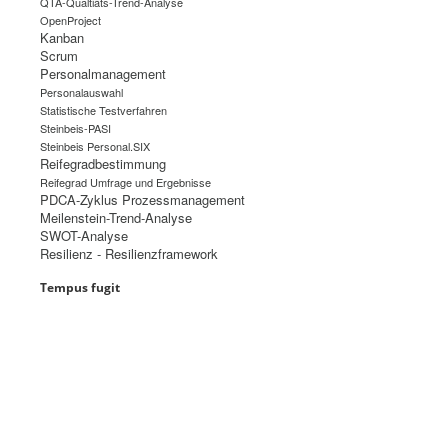
QTA-Qualtiäts-Trend-Analyse
OpenProject
Kanban
Scrum
Personalmanagement
Personalauswahl
Statistische Testverfahren
Steinbeis-PASI
Steinbeis Personal.SIX
Reifegradbestimmung
Reifegrad Umfrage und Ergebnisse
PDCA-Zyklus Prozessmanagement
Meilenstein-Trend-Analyse
SWOT-Analyse
Resilienz - Resilienzframework
Tempus fugit