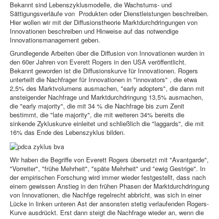
Bekannt sind Lebenszyklusmodelle, die Wachstums- und
Sättigungsverläufe von Produkten oder Dienstleistungen beschreiben.
Hier wollen wir mit der Diffusionstheorie Marktdurchdringungen von
Innovationen beschreiben und Hinweise auf das notwendige
Innovationsmanagement geben.
Grundlegende Arbeiten über die Diffusion von Innovationen wurden in
den 60er Jahren von
Everett Rogers
in den USA veröffentlicht.
Bekannt geworden ist die Diffusionskurve für Innovationen. Rogers
unterteilt die Nachfrager für Innovationen in "innovators" , die etwa
2,5% des Marktvolumens ausmachen, "early adopters", die dann mit
ansteigender Nachfrage und Marktdurchdringung 13,5% ausmachen,
die "early majority", die mit 34 % die Nachfrage bis zum Zenit
bestimmt, die "late majority", die mit weiteren 34% bereits die
sinkende Zykluskurve einleitet und schließlich die "laggards", die mit
16% das Ende des Lebenszyklus bilden.
Wir haben die Begriffe von Everett Rogers übersetzt mit "Avantgarde",
"Vorreiter", "frühe Mehrheit", "späte Mehrheit" und "ewig Gestrige". In
der empirischen Forschung wird immer wieder festgestellt, dass nach
einem gewissen Anstieg in den frühen Phasen der Marktdurchdringung
von Innovationen, die Nachfge regelrecht abbricht, was sich in einer
Lücke in linken unteren Ast der ansonsten stetig verlaufenden Rogers-
Kurve ausdrückt. Erst dann steigt die Nachfrage wieder an, wenn die