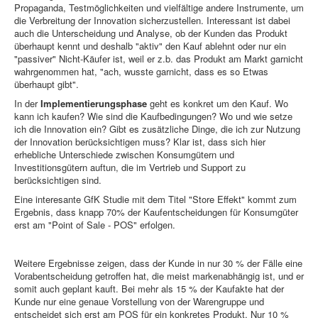
Propaganda, Testmöglichkeiten und vielfältige andere Instrumente, um
die Verbreitung der Innovation sicherzustellen. Interessant ist dabei
auch die Unterscheidung und Analyse, ob der Kunden das Produkt
überhaupt kennt und deshalb "aktiv" den Kauf ablehnt oder nur ein
"passiver" Nicht-Käufer ist, weil er z.b. das Produkt am Markt garnicht
wahrgenommen hat, "ach, wusste garnicht, dass es so Etwas
überhaupt gibt".
In der
Implementierungsphase
geht es konkret um den Kauf. Wo
kann ich kaufen? Wie sind die Kaufbedingungen? Wo und wie setze
ich die Innovation ein? Gibt es zusätzliche Dinge, die ich zur Nutzung
der Innovation berücksichtigen muss? Klar ist, dass sich hier
erhebliche Unterschiede zwischen Konsumgütern und
Investitionsgütern auftun, die im Vertrieb und Support zu
berücksichtigen sind.
Eine interesante GfK Studie mit dem Titel "Store Effekt" kommt zum
Ergebnis, dass knapp 70% der Kaufentscheidungen für Konsumgüter
erst am "Point of Sale - POS" erfolgen.
Weitere Ergebnisse zeigen, dass der Kunde in nur 30 % der Fälle eine
Vorabentscheidung getroffen hat, die meist markenabhängig ist, und er
somit auch geplant kauft. Bei mehr als 15 % der Kaufakte hat der
Kunde nur eine genaue Vorstellung von der Warengruppe und
entscheidet sich erst am POS für ein konkretes Produkt. Nur 10 %