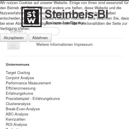
Wir nutzen Cookies auf unserer Website. Einige von ihnen sind essenziell für
den Betrieb der Seite, während andere uns helfen, diese Website und die
Nutzererfahrung zu verbessern (Tracking Cookies). Sie können selbst
entscheiden, ob Sie die Cookies zulassen möchten. Bitte beachten Sie, dass
bei einer Ablehnung womöglich nicht mehr alle Funktionalitäten der Seite zur
Verfügung stehen.
Suchen
...
Akzeptieren
Ablehnen
Weitere Informationen
Impressum
Navigation
an/aus
Sitemap
Untermenues
Über uns
Target Costing
Conjoint Analyse
Datenschutz
Performance Measurement
Effizienzmessung
Impressum
Erfahrungskurve
Praxisbeispiel - Erfahrungskurve
Home
Clusteranalyse
Prognosen
Break-Even-Analyse
ABC-Analyse
Beratung
Kennzahlen
ROI-Analyse
Management