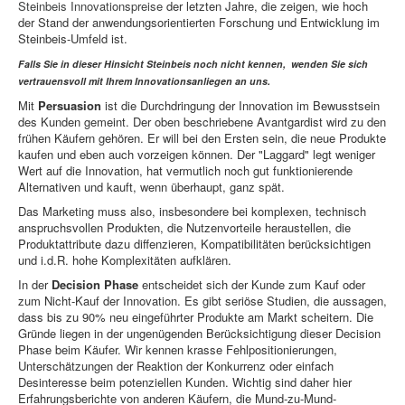
Steinbeis Innovationspreise
der letzten Jahre, die zeigen, wie hoch
der Stand der anwendungsorientierten Forschung und Entwicklung im
Steinbeis-Umfeld ist.
Falls Sie in dieser Hinsicht Steinbeis noch nicht kennen, wenden Sie sich
vertrauensvoll mit Ihrem Innovationsanliegen an uns.
Mit
Persuasion
ist die Durchdringung der Innovation im Bewusstsein
des Kunden gemeint. Der oben beschriebene Avantgardist wird zu den
frühen Käufern gehören. Er will bei den Ersten sein, die neue Produkte
kaufen und eben auch vorzeigen können. Der "Laggard" legt weniger
Wert auf die Innovation, hat vermutlich noch gut funktionierende
Alternativen und kauft, wenn überhaupt, ganz spät.
Das Marketing muss also, insbesondere bei komplexen, technisch
anspruchsvollen Produkten, die Nutzenvorteile heraustellen, die
Produktattribute dazu diffenzieren, Kompatibilitäten berücksichtigen
und i.d.R. hohe Komplexitäten aufklären.
In der
Decision Phase
entscheidet sich der Kunde zum Kauf oder
zum Nicht-Kauf der Innovation. Es gibt seriöse Studien, die aussagen,
dass bis zu 90% neu eingeführter Produkte am Markt scheitern. Die
Gründe liegen in der ungenügenden Berücksichtigung dieser Decision
Phase beim Käufer. Wir kennen krasse Fehlpositionierungen,
Unterschätzungen der Reaktion der Konkurrenz oder einfach
Desinteresse beim potenziellen Kunden. Wichtig sind daher hier
Erfahrungsberichte von anderen Käufern, die Mund-zu-Mund-