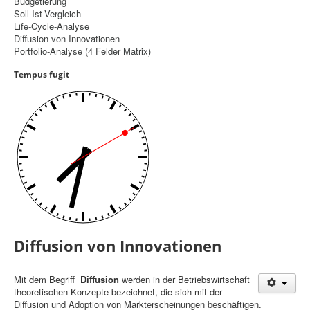
Budgetierung
Soll-Ist-Vergleich
Controlling
Life-Cycle-Analyse
Diffusion von Innovationen
Balanced Scorecard
Portfolio-Analyse (4 Felder Matrix)
OKR
Tempus fugit
Benchmarking
Hoshin-Kanri
Kommunikation
Entscheidungsregeln
Aktuelle Seite:
Startseite
Controlling
Diffusion von Innovationen
Diffusion von Innovationen
Mit dem Begriff
Diffusion
werden in der Betriebswirtschaft
theoretischen Konzepte bezeichnet, die sich mit der
Diffusion und Adoption von Markterscheinungen beschäftigen.