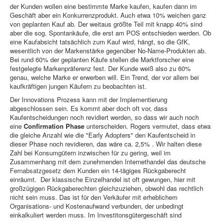
der Kunden wollen eine bestimmte Marke kaufen, kaufen dann im
Geschäft aber ein Konkurrenzprodukt. Auch etwa 10% weichen ganz
von geplanten Kauf ab. Der weitaus größte Teil mit knapp 40% sind
aber die sog. Spontankäufe, die erst am POS entschieden werden. Ob
eine Kaufabsicht tatsächlich zum Kauf wird, hängt, so die GfK,
wesentlich von der Markenstärke gegenüber No-Name-Produkten ab.
Bei rund 60% der geplanten Käufe stellen die Marktforscher eine
festgelegte Markenpräferenz fest. Der Kunde weiß also zu 60%
genau, welche Marke er erwerben will. Ein Trend, der vor allem bei
kaufkräftigen jungen Käufern zu beobachten ist.
Der Innovations Prozess kann mit der Implementierung
abgeschlossen sein. Es kommt aber doch oft vor, dass
Kaufentscheidungen noch revidiert werden, so dass wir auch noch
eine
Confirmation Phase
unterscheiden. Rogers vermutet, dass etwa
die gleiche Anzahl wie die "Early Adopters" den Kaufentscheid in
dieser Phase noch revidieren, das wäre ca. 2,5% . Wir halten diese
Zahl bei Konsumgütern inzwischen für zu gering, weil im
Zusammenhang mit dem zunehmenden Internethandel das deutsche
Fernabsatzgesetz
dem Kunden ein 14-tägiges Rückgaberecht
einräumt. Der klassische Einzelhandel ist oft gewungen, hier mit
großzügigen Rückgaberechten gleichzuziehen, obwohl das rechtlich
nicht sein muss. Das ist für den Verkäufer mit erheblichem
Organisations- und Kostenaufwand verbunden, der unbedingt
einkalkuliert werden muss. Im Investitonsgütergeschäft sind