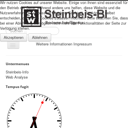
Wir nutzen Cookies auf unserer Website. Einige von ihnen sind essenziell für
den Betrieb der Seite, während andere uns helfen, diese Website und die
Nutzererfahrung zu verbessern (Tracking Cookies). Sie können selbst
entscheiden, ob Sie die Cookies zulassen möchten. Bitte beachten Sie, dass
bei einer Ablehnung womöglich nicht mehr alle Funktionalitäten der Seite zur
Verfügung stehen.
Suchen
...
Akzeptieren
Ablehnen
Weitere Informationen
Impressum
Navigation
an/aus
Sitemap
Untermenues
Über uns
Steinbeis-Info
Web Analyse
Datenschutz
Tempus fugit
Impressum
Home
Prognosen
Beratung
Management