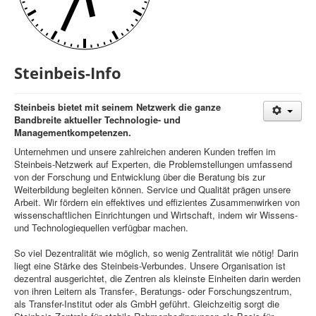
Controlling
Balanced Scorecard
Steinbeis-Info
OKR
Benchmarking
Steinbeis bietet mit seinem Netzwerk die ganze
Hoshin-Kanri
Bandbreite aktueller Technologie- und
Managementkompetenzen.
Kommunikation
Unternehmen und unsere zahlreichen anderen Kunden treffen im
Steinbeis-Netzwerk auf Experten, die Problemstellungen umfassend
Entscheidungsregeln
von der Forschung und Entwicklung über die Beratung bis zur
Weiterbildung begleiten können. Service und Qualität prägen unsere
Aktuelle Seite:
Startseite
Über uns
Steinbeis-Info
Arbeit. Wir fördern ein effektives und effizientes Zusammenwirken von
wissenschaftlichen Einrichtungen und Wirtschaft, indem wir Wissens-
und Technologiequellen verfügbar machen.
So viel Dezentralität wie möglich, so wenig Zentralität wie nötig! Darin
liegt eine Stärke des Steinbeis-Verbundes. Unsere Organisation ist
dezentral ausgerichtet, die Zentren als kleinste Einheiten darin werden
von ihren Leitern als Transfer-, Beratungs- oder Forschungszentrum,
als Transfer-Institut oder als GmbH geführt. Gleichzeitig sorgt die