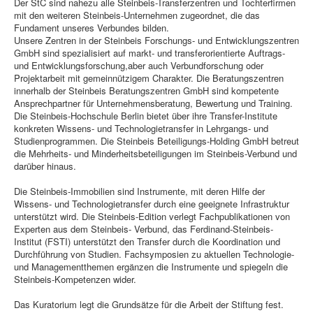
Der StC sind nahezu alle Steinbeis-Transferzentren und Tochterfirmen
mit den weiteren Steinbeis-Unternehmen zugeordnet, die das
Fundament unseres Verbundes bilden.
Unsere Zentren in der Steinbeis Forschungs- und Entwicklungszentren
GmbH sind spezialisiert auf markt- und transferorientierte Auftrags-
und Entwicklungsforschung,aber auch Verbundforschung oder
Projektarbeit mit gemeinnützigem Charakter. Die Beratungszentren
innerhalb der Steinbeis Beratungszentren GmbH sind kompetente
Ansprechpartner für Unternehmensberatung, Bewertung und Training.
Die Steinbeis-Hochschule Berlin bietet über ihre Transfer-Institute
konkreten Wissens- und Technologietransfer in Lehrgangs- und
Studienprogrammen. Die Steinbeis Beteiligungs-Holding GmbH betreut
die Mehrheits- und Minderheitsbeteiligungen im Steinbeis-Verbund und
darüber hinaus.
Die Steinbeis-Immobilien sind Instrumente, mit deren Hilfe der
Wissens- und Technologietransfer durch eine geeignete Infrastruktur
unterstützt wird. Die Steinbeis-Edition verlegt Fachpublikationen von
Experten aus dem Steinbeis- Verbund, das Ferdinand-Steinbeis-
Institut (FSTI) unterstützt den Transfer durch die Koordination und
Durchführung von Studien. Fachsymposien zu aktuellen Technologie-
und Managementthemen ergänzen die Instrumente und spiegeln die
Steinbeis-Kompetenzen wider.
Das Kuratorium legt die Grundsätze für die Arbeit der Stiftung fest.