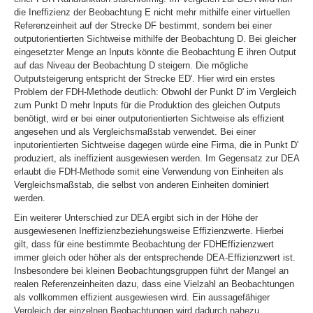
die Ineffizienz der Beobachtung E nicht mehr mithilfe einer virtuellen
Referenzeinheit auf der Strecke
DF
bestimmt, sondern bei einer
outputorientierten Sichtweise mithilfe der Beobachtung D. Bei gleicher
eingesetzter Menge an Inputs könnte die Beobachtung E ihren Output
auf das Niveau der Beobachtung D steigern. Die mögliche
Outputsteigerung entspricht der Strecke
ED
'. Hier wird ein erstes
Problem der FDH-Methode deutlich: Obwohl der Punkt D' im Vergleich
zum Punkt D mehr Inputs für die Produktion des gleichen Outputs
benötigt, wird er bei einer outputorientierten Sichtweise als effizient
angesehen und als Vergleichsmaßstab verwendet. Bei einer
inputorientierten Sichtweise dagegen würde eine Firma, die in Punkt D'
produziert, als ineffizient ausgewiesen werden. Im Gegensatz zur DEA
erlaubt die FDH-Methode somit eine Verwendung von Einheiten als
Vergleichsmaßstab, die selbst von anderen Einheiten dominiert
werden.
Ein weiterer Unterschied zur DEA ergibt sich in der Höhe der
ausgewiesenen Ineffizienzbeziehungsweise Effizienzwerte. Hierbei
gilt, dass für eine bestimmte Beobachtung der FDHEffizienzwert
immer gleich oder höher als der entsprechende DEA-Effizienzwert ist.
Insbesondere bei kleinen Beobachtungsgruppen führt der Mangel an
realen Referenzeinheiten dazu, dass eine Vielzahl an Beobachtungen
als vollkommen effizient ausgewiesen wird. Ein aussagefähiger
Vergleich der einzelnen Beobachtungen wird dadurch nahezu