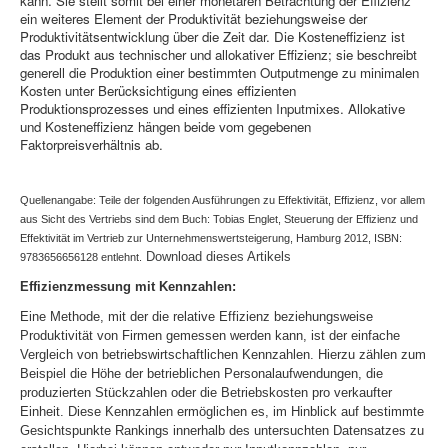
kann. Sie stellt somit bei einer monetären Betrachtung der Effizienz
ein weiteres Element der Produktivität beziehungsweise der
Produktivitätsentwicklung über die Zeit dar. Die Kosteneffizienz ist
das Produkt aus technischer und allokativer Effizienz; sie beschreibt
generell die Produktion einer bestimmten Outputmenge zu minimalen
Kosten unter Berücksichtigung eines effizienten
Produktionsprozesses und eines effizienten Inputmixes. Allokative
und Kosteneffizienz hängen beide vom gegebenen
Faktorpreisverhältnis ab.
Quellenangabe: Teile der folgenden Ausführungen zu Effektivität, Effizienz, vor allem
aus Sicht des Vertriebs sind dem Buch: Tobias Englet, Steuerung der Effizienz und
Effektivität im Vertrieb zur Unternehmenswertsteigerung, Hamburg 2012, ISBN:
Download dieses Artikels
9783656656128
entlehnt.
Effizienzmessung mit Kennzahlen:
Eine Methode, mit der die relative Effizienz beziehungsweise
Produktivität von Firmen gemessen werden kann, ist der einfache
Vergleich von betriebswirtschaftlichen Kennzahlen. Hierzu zählen zum
Beispiel die Höhe der betrieblichen Personalaufwendungen, die
produzierten Stückzahlen oder die Betriebskosten pro verkaufter
Einheit. Diese Kennzahlen ermöglichen es, im Hinblick auf bestimmte
Gesichtspunkte Rankings innerhalb des untersuchten Datensatzes zu