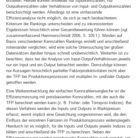
erstellen. Hierbei können entweder nur Inputkennzahlen, nur
Outputkennzahlen oder Verhältnisse von Input- und Outputkennzahlen
berücksichtigt werden. Allerdings ist eine umfassende
Effizienzanalyse nicht möglich, da sich je nach beobachtetem
Kriterium die Rankings unterscheiden und zu inkonsistenten
Ergebnissen hinsichtlich einer Gesamtbewertung führen können (vgl.
zusammenfassend Hammerschmidt 2006, S. 105 f.). Werden auf
Basis verschiedener Kennzahlen Rankings erstellt und anschließend
miteinander verglichen, wird eine solche Untersuchung bei großen
Datensätzen darüber hinaus schnell unübersichtlich. Weiterhin ist zu
beachten, dass bei der Analyse von Input-OutputVerhältnissen jeweils
nur ein Input und ein Output betrachtet werden. Demzufolge können
nur Aussagen hinsichtlich partieller Faktorproduktivitäten nicht aber
der TFP bei Produktionsprozessen mit multiplen In- und/oder Outputs
getroffen werden.
Eine Weiterentwicklung der einfachen Kennzahlenvergleiche ist die
Effizienzmessung mit preisbasierten Kennzahlen, mit der auch die
TFP berechnet werden kann (z. B. Fisher- oder Törnqvist-Indizes). Bei
diesen Verfahren werden die Inputs und Outputs in Marktpreisen
er
fasst, womit implizit eine Gewichtung vorgenommen wird, die den
Einfluss der einzelnen Faktoren im Produktionsprozess widerspiegeln.
Hierdurch ist es möglich, für die Inputs und Outputs jeweils Indizes zu
bilden und anschließend die TFP zu berechnen. Neben der
Effizienzmessung werden preisbasierte Kennzahlen auch genutzt, um