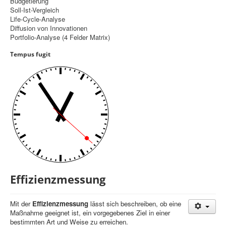
Budgetierung
Soll-Ist-Vergleich
Controlling
Life-Cycle-Analyse
Diffusion von Innovationen
Balanced Scorecard
Portfolio-Analyse (4 Felder Matrix)
OKR
Tempus fugit
Benchmarking
Hoshin-Kanri
Kommunikation
Entscheidungsregeln
Aktuelle Seite:
Startseite
Controlling
Effizienzmessung
Effizienzmessung
Mit der
Effizienzmessung
lässt sich beschreiben, ob eine
Maßnahme geeignet ist, ein vorgegebenes Ziel in einer
bestimmten Art und Weise zu erreichen.