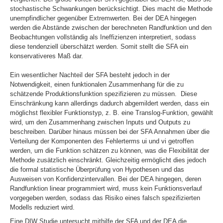
stochastische Schwankungen berücksichtigt. Dies macht die Methode
unempfindlicher gegenüber Extremwerten. Bei der DEA hingegen
werden die Abstände zwischen der berechneten Randfunktion und den
Beobachtungen vollständig als Ineffizienzen interpretiert, sodass
diese tendenziell überschätzt werden. Somit stellt die SFA ein
konservativeres Maß dar.
Ein wesentlicher Nachteil der SFA besteht jedoch in der
Notwendigkeit, einen funktionalen Zusammenhang für die zu
schätzende Produktionsfunktion spezifizieren zu müssen. Diese
Einschränkung kann allerdings dadurch abgemildert werden, dass ein
möglichst flexibler Funktionstyp, z. B. eine Translog-Funktion, gewählt
wird, um den Zusammenhang zwischen Inputs und Outputs zu
beschreiben. Darüber hinaus müssen bei der SFA Annahmen über die
Verteilung der Komponenten des Fehlerterms
u
i
und
v
i
getroffen
werden, um die Funktion schätzen zu können, was die Flexibilität der
Methode zusätzlich einschränkt. Gleichzeitig ermöglicht dies jedoch
die formal statistische Überprüfung von Hypothesen und das
Ausweisen von Konfidenzintervallen. Bei der DEA hingegen, deren
Randfunktion linear programmiert wird, muss kein Funktionsverlauf
vorgegeben werden, sodass das Risiko eines falsch spezifizierten
Modells reduziert wird.
Eine DIW Studie untersucht mithilfe der SFA und der DEA die