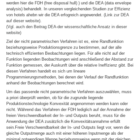
werden hier die FDH (free disposal hull) ) und die DEA (data envelope
analysis) behandelt. In unseren vergleichenden Studien zur Effizienz
von hotels ahebn wir die DEA erfogreich angewendet. (
Link zur DEA
auf dieser website
).
(Vgl. auch den Beitrag DEA-der wissenschaftliche Ansatz in dieser
website)
Ziel der nicht parametrischen Verfahren ist es, eine Randfunktion
beziehungsweise Produktionsgrenze zu bestimmen, auf der alle
technisch effizienten Beobachtungen liegen. Für alle nicht auf der
Funktion liegenden Beobachtungen wird anschließend der Abstand zur
Funktion gemessen, der Auskunft über die relative Ineffizienz gibt. Bei
diesen Verfahren handelt es sich um lineare
Programmierungsmethoden, bei denen der Verlauf der Randfunktion
anhand der Beobachtungen berechnet wird.
Um das passende nicht parametrische Verfahren auszuwählen, muss
a priori überprüft werden, ob für die zugrunde liegende
Produktionstechnologie Konvexität angenommen werden kann oder
nicht. Während das Verfahren der FDH lediglich auf der Annahme der
freien Verschwendbarkeit der In- und Outputs beruht, muss für die
Anwendung der DEA zusätzlich die Konvexitätsannahme erfüllt
sein.Freie Verschwendbarkeit der In- und Outputs liegt vor, wenn die
gleiche Outputmenge auch mit einer höheren Inputmenge als der
minimal notwendigen Menge beziehungsweise wenn mit der gleichen