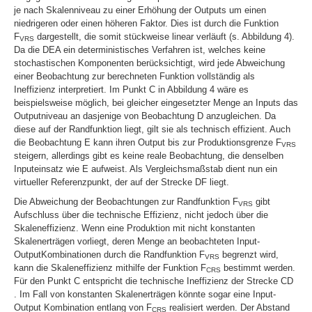
je nach Skalenniveau zu einer Erhöhung der Outputs um einen
niedrigeren oder einen höheren Faktor. Dies ist durch die Funktion
F
dargestellt, die somit stückweise linear verläuft (s. Abbildung 4).
VRS
Da die DEA ein deterministisches Verfahren ist, welches keine
stochastischen Komponenten berücksichtigt,
wird jede Abweichung
einer Beobachtung zur berechneten Funktion vollständig als
Ineffizienz interpretiert. Im Punkt C in Abbildung 4 wäre es
beispielsweise möglich, bei gleicher eingesetzter Menge an Inputs das
Outputniveau an dasjenige von Beobachtung D anzugleichen. Da
diese auf der Randfunktion liegt, gilt sie als technisch effizient. Auch
die Beobachtung E kann ihren Output bis zur Produktionsgrenze F
VRS
steigern, allerdings gibt es keine reale Beobachtung, die denselben
Inputeinsatz wie E aufweist. Als Vergleichsmaßstab dient nun ein
virtueller Referenzpunkt, der auf der Strecke
DF
liegt.
Die Abweichung der Beobachtungen zur Randfunktion F
gibt
VRS
Aufschluss über die technische Effizienz, nicht jedoch über die
Skaleneffizienz. Wenn eine Produktion mit nicht konstanten
Skalenerträgen vorliegt, deren Menge an beobachteten Input-
OutputKombinationen durch die Randfunktion F
begrenzt wird,
VRS
kann die Skaleneffizienz mithilfe der Funktion F
bestimmt werden.
CRS
Für den Punkt C entspricht die technische Ineffizienz der Strecke
CD
. Im Fall von konstanten Skalenerträgen könnte sogar eine Input-
Output Kombination entlang von F
realisiert werden. Der Abstand
CRS