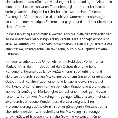
einleuchtend, dass effektive Handlungen nicht unbedingt effizient sein
müssen, beispielweise wenn Ziele ohne jegliche Kostenkalkulation
verfolgt werden. Umgekehrt führt beispielsweise eine effiziente
Planung der Vertriebskanäle, die nicht zur Unternehmensstrategie
passt, zu einem niedrigen Zielerreichungsgrad und ist daher überhaupt
nicht effektiv.
In der Marketing Performance werden also die Ziele der strategischen
sowie operativen Marketingplanung vereint. Das Konzept ermöglicht
eine Bewertung von Entscheidungseinheiten, seien sie „qualitative wie
quantitative, strategische wie taktische, output- wie inputorientierte“
Faktoren.
Im Idealfall arbeitet das Unternehmen im Feld des „Performanten
Marketing“, in dem im Bezug auf den Output (hier eine hohe
Kundenorientierung) das Effektivitätskriterium voll erfüllt ist und
gleichzeitig durch niedrige Marketingkosten „im Sinne einer günstigen
Output-Input-Relation“ auch eine hohe Effizienz gewährleistet ist.
Nicht viele Unternehmen können bei hoher Kundenorientierung auch
die hierfür benötigten Marketingkosten auf einem niedrigen Niveau
halten. Ein effektives Marketing mit geringer Effizienz zeichnet sich
zwar durch zufriedene Kunden aus, die aber aufgrund ihrer
Preisorientierung zu Anbietern mit einer günstigeren Kostenstruktur
abwandern werden. Ein hocheffizientes Marketing mit niedriger
Effektivität wird hingegen kurzfristig Gewinne vorweisen können,