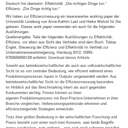
Deutsch frei übersetzt:
Effektivität: „Die richtigen Dinge tun.“
Effizienz: „Die Dinge richtig tun.“
Wir haben zur Effizienzmessung ein lesenswertes working paper der
Universität Lüneburg von Anne-Kathrin Last und Heike Wetzel für Sie
gelesen. Dieses work paper verwenden wir auch für die folgenden
Ausführungen.
Quellenangabe: Teile der folgenden Ausführungen zu Effektivität,
Effizienz, vor allem aus Sicht des Vertriebs sind dem Buch: Tobias
Englet, Steuerung der Effizienz und Effektivität im Vertrieb zur
Unternehmenswertsteigerung, Hamburg 2012, ISBN:
9783656656128
entlehnt.
Download dieses Artikels
Sowohl aus betriebswirtschaftlicher als auch aus volkswirtschaftlicher
Sicht ist es von zentraler Bedeutung, wie effizient während eines
Produktionsprozesses Inputs in Outputs umgewandelt werden. Aus
betriebswirtschaftlicher Sicht ist die Effizienzmessung besonders
im Hinblick auf das Benchmarking intern als auch gegenüber
Konkurrenten wichtig. Firmen können so ihren
eigenen Produktionsprozess mit Best-Practice-Unternehmen in ihrer
Branche vergleichen, Verbesserungspotenziale erkennen und
effizienzsteigernde Strategien entwickeln.
Trotz ihrer großen Bedeutung in der wirtschaftlichen Forschung und
Praxis besteht zum einen noch kein Konsens, was beide Begriffe
genau ausdrücken, zum anderen – was sich noch schwerer gestaltet –