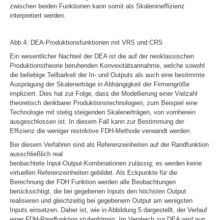
zwischen beiden Funktionen kann somit als Skalenineffizienz
interpretiert werden.
Abb.4: DEA-Produktionsfunktionen mit VRS und CRS
Ein wesentlicher Nachteil der DEA ist die auf der neoklassischen
Produktionstheorie beruhenden Konvexitätsannahme, welche sowohl
die beliebige Teilbarkeit der In- und Outputs als auch eine bestimmte
Ausprägung der Skalenerträge in Abhängigkeit der Firmengröße
impliziert. Dies hat zur Folge, dass die Modellierung einer Vielzahl
theoretisch denkbarer Produktionstechnologien, zum Beispiel eine
Technologie mit stetig steigenden Skalenerträgen, von vornherein
ausgeschlossen ist. In diesem Fall kann zur Bestimmung der
Effizienz die weniger restriktive FDH-Methode verwandt werden.
Bei diesem Verfahren sind als Referenzeinheiten auf der Randfunktion
ausschließlich real
beobachtete Input-Output-Kombinationen zulässig; es werden keine
virtuellen Referenzeinheiten gebildet. Als Eckpunkte für die
Berechnung der FDH Funktion werden alle Beobachtungen
berücksichtigt, die bei gegebenen Inputs den höchsten Output
realisieren und gleichzeitig bei gegebenem Output am wenigsten
Inputs einsetzen.
Daher ist, wie in Abbildung 5 dargestellt, der Verlauf
einer FDH-Randfunktion stufenförmig. Im Vergleich zur DEA wird nun