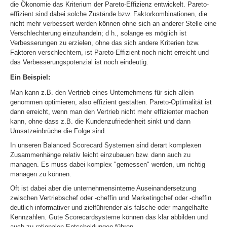
die Ökonomie das Kriterium der Pareto-Effizienz entwickelt. Pareto-
effizient sind dabei solche Zustände bzw. Faktorkombinationen, die
nicht mehr verbessert werden können ohne sich an anderer Stelle eine
Verschlechterung einzuhandeln; d h., solange es möglich ist
Verbesserungen zu erzielen, ohne das sich andere Kriterien bzw.
Faktoren verschlechtern, ist Pareto-Effizient noch nicht erreicht und
das Verbesserungspotenzial ist noch eindeutig.
Ein Beispiel:
Man kann z.B. den Vertrieb eines Unternehmens für sich allein
genommen optimieren, also effizient gestalten. Pareto-Optimalität ist
dann erreicht, wenn man den Vertrieb nicht mehr effizienter machen
kann, ohne dass z.B. die Kundenzufriedenheit sinkt und dann
Umsatzeinbrüche die Folge sind.
In unseren
Balanced Scorecard Systemen
sind derart komplexen
Zusammenhänge relativ leicht einzubauen bzw. dann auch zu
managen. Es muss dabei komplex "gemessen" werden, um richtig
managen zu können.
Oft ist dabei aber die unternehmensinterne Auseinandersetzung
zwischen Vertriebschef oder -cheffin und Marketingchef oder -cheffin
deutlich informativer und zielführender als falsche oder mangelhafte
Kennzahlen.
Gute Scorecardsysteme
können das klar abbilden und
auch zu rationalen Entscheidungen führen.