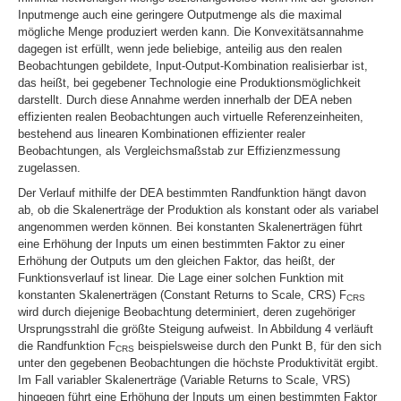
Inputmenge auch eine geringere Outputmenge als die maximal
mögliche Menge produziert werden kann. Die Konvexitätsannahme
dagegen ist erfüllt, wenn jede beliebige, anteilig aus den realen
Beobachtungen gebildete, Input-Output-Kombination realisierbar ist,
das heißt, bei gegebener Technologie eine Produktionsmöglichkeit
darstellt. Durch diese Annahme werden innerhalb der DEA neben
effizienten realen Beobachtungen auch vir
tuelle Referenzeinheiten,
bestehend aus linearen Kombinationen effizienter realer
Beobachtungen, als Vergleichsmaßstab zur Effizienzmessung
zugelassen.
Der Verlauf mithilfe der DEA bestimmten Randfunktion hängt davon
ab, ob die Skalenerträge der Produktion als konstant oder als variabel
angenommen werden können. Bei konstanten Skalenerträgen führt
eine Erhöhung der Inputs um einen bestimmten Faktor zu einer
Erhöhung der Outputs um den gleichen Faktor, das heißt, der
Funktionsverlauf ist linear. Die Lage einer solchen Funktion mit
konstanten Skalenerträgen (Constant Returns to Scale, CRS) F
CRS
wird durch diejenige Beobachtung determiniert, deren zugehöriger
Ursprungsstrahl die größte Steigung aufweist. In Abbildung 4 verläuft
die Randfunktion F
beispielsweise durch den Punkt B, für den sich
CRS
unter den gegebenen Beobachtungen die höchste Produktivität ergibt.
Im Fall variabler Skalenerträge (Variable Returns to Scale, VRS)
hingegen führt eine Erhöhung der Inputs um einen bestimmten Faktor