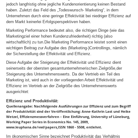
jedoch langfristig ohne jegliche Kundenorientierung keinen Bestand
haben. Zuletzt das Feld des „Todeswunsch- Marketing“, in dem
Unternehmen durch eine geringe Effektivität bei niedriger Effizienz auf
dem Markt keinerlei Erfolgsperspektiven haben.
Marketing Performance bedeutet also, die richtigen Dinge (wie das
Marketingziel einer hohen Kundenzufriedenheit) richtig (also
wirtschaftlich) zu tun.Die Marketing Performance leistet somit einen
wichtigen Beitrag zur Aufgabe des (Marketing-)Controllings, nämlich
der Sicherstellung der Effektivität und Effizienz.
Diese Aufgabe der Steigerung der Effektivität und Effizienz dient
seinerseits der obersten gesamtunternehmerischen Zielgröße,der
Steigerung des Unternehmenswerts. Da der Vertrieb ein Teil des
Marketing ist, wird auch in der vorliegenden Arbeit Effektivität und
Effizienz im Vertrieb an der Zielgröße des Unternehmenswerts
ausgerichtet:
Effizienz und Produktivität:
Quellenangabe: Nachfolgende Ausführungen zur Effizienz und zum Begriff
der Produktivität sind der Veröffentlichung: Anne-Kathrin Last und Heike
Wetzel, Effizienzmessverfahren – Eine Einführung, University of Lüneburg,
Working Paper Series in Economics No. 145, 2009,
www.leuphana.de/vwl/papers,ISSN 1860 - 5508, entlehnt.
Im ökonomischen Sinne bezeichnet Produktivität das Verhältnis