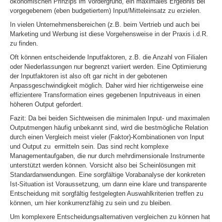
ökonomischen Prinzips im Vordergrund, ein maximales Ergebnis bei
vorgegebenem (eben budgetiertem) Input/Mitteleinsatz zu erzielen.
In vielen Unternehmensbereichen (z.B. beim Vertrieb und auch bei
Marketing und Werbung ist diese Vorgehensweise in der Praxis i.d.R.
zu finden.
Oft können entscheidende Inputfaktoren, z.B. die Anzahl von Filialen
oder Niederlassungen nur begrenzt variiert werden. Eine Optimierung
der Inputfaktoren ist also oft gar nicht in der gebotenen
Anpassgeschwindigkeit möglich. Daher wird hier richtigerweise eine
effizientere Transformation eines gegebenen Inputniveaus in einen
höheren Output gefordert.
Fazit: Da bei beiden Sichtweisen die minimalen Input- und maximalen
Outputmengen häufig unbekannt sind, wird die bestmögliche Relation
durch einen Vergleich meist vieler (Faktor)-Kombinationen von Input
und Output zu ermitteln sein. Das sind recht komplexe
Managementaufgaben, die nur durch mehrdimensionale Instrumente
unterstützt werden können. Vorsicht also bei Scheinlösungen mit
Standardanwendungen. Eine sorgfältige Vorabanalyse der konkreten
Ist-Situation ist Voraussetzung, um dann eine klare und transparente
Entscheidung mit sorgfältig festgelegten Auswahlkriterien treffen zu
können, um hier konkurrenzfähig zu sein und zu bleiben.
Um komplexere Entscheidungsalternativen vergleichen zu können hat