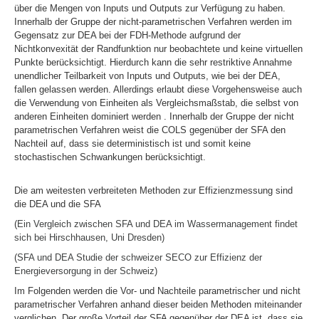
über die Mengen von Inputs und Outputs zur Verfügung zu haben.
Innerhalb der Gruppe der nicht-parametrischen Verfahren werden im
Gegensatz zur DEA bei der FDH-Methode aufgrund der
Nichtkonvexität der Randfunktion nur beobachtete und keine virtuellen
Punkte berücksichtigt. Hierdurch kann die sehr restriktive Annahme
unendlicher Teilbarkeit von Inputs und Outputs, wie bei der DEA,
fallen gelassen werden. Allerdings erlaubt diese Vorgehensweise auch
die Verwendung von Einheiten als Vergleichsmaßstab, die selbst von
anderen Einheiten dominiert werden . Innerhalb der Gruppe der nicht
parametrischen Verfahren weist die COLS gegenüber der SFA den
Nachteil auf, dass sie deterministisch ist und somit keine
stochastischen Schwankungen berücksichtigt.
Die am weitesten verbreiteten Methoden zur Effizienzmessung sind
die DEA und die SFA
(
Ein Vergleich
zwischen SFA und DEA im Wassermanagement findet
sich bei Hirschhausen, Uni Dresden
)
(
SFA und DEA Studie der schweizer SECO zur Effizienz der
Energieversorgung in der Schweiz
)
Im Folgenden werden die Vor- und Nachteile parametrischer und nicht
parametrischer Verfahren anhand dieser beiden Methoden miteinander
verglichen. Der große Vorteil der SFA gegenüber der DEA ist, dass sie