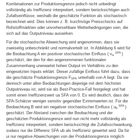
Kombinationen zur Produktionsgrenze jedoch nicht unbedingt
vollständig als Ineffizienz interpretiert, sondern berücksichtigen auch
Zufallseinflüsse, weshalb die geschätzte Funktion als stochastisch
bezeichnet wird. Dies können z. B. kurzfristige Preisschocks auf
Rohstoffmärkten oder unvorhersehbare Wetterbedingungen sein, die
sich auf das Outputniveau auswirken.
Für die stochastische Abweichung wird angenommen, dass sie
zweiseitig unbeschränkt und normalverteilt ist. In Abbildung 6 wird für
SFA
die Beobachtung A ein positiver stochastischer Einfluss (
v
)
a
geschätzt, der den für den angenommenen funktionalen
Zusammenhang unerwartet hohen Output im Verhältnis zu den
eingesetzten Inputs erklärt. Dieser zufällige Einfluss führt dazu, dass
die geschätzte Produ
ktionsgrenze F
unterhalb von A liegt. Da sie
SFA
dennoch unter allen Beobachtungen diejenige mit dem höchsten
Outputniveau ist, wird sie als Best-Practice-Fall festgelegt und hat
somit einen Ineffizienzwert
u
a SFA
von 0. Es wird deutlich, dass der
SFA-Schätzer weniger sensitiv gegenüber Extremwerten ist. Für die
SFA
Beobachtung B wird ein negativer stochastischer Einfluss ( u
)
b
geschätzt. Der Abstand zwischen der Beobachtung und der
geschätzten Produktionsgrenze wird nun nicht mehr vollständig als
Ineffizienz interpretiert, sondern berücksichtigt die Zufallsschwankung,
sodass nur die Differenz
SFA
u
b
als Ineffizienz gewertet wird. Da für
u
i
nur negative Abweichungen von der Produktionsgrenze möglich