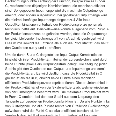
Beobachtungspunkte3 entlang der Funktion, beispielsweise B oder
C,
repräsentieren diejenigen Kombinationen, die technisch effizient
sind: Bei gegebener Inputmenge wird die maximale Outputmenge
erreicht, oder anders ausgedrückt, bei gegebener Outputmenge wird
die minimal benötigte Inputmenge eingesetzt.4 Alle Input-
OutputKombinationen unterhalb der Produktionsgrenze gelten als
technisch ineffizient. Beispielsweise könnte ausgehend vom Punkt A
der Produktionsprozess so geändert werden, dass die Outputmenge
bei gleichbleibender Inputmenge x1 von yA auf yB gesteigert wird.
Dies würde sowohl die Effizienz als auch die Produktivität, das heißt
den Quotienten aus y und x, erhöhen.
Um die durch B und C dargestellten Input-Output-Kombinationen
hinsichtlich ihrer Produktivität miteinander zu vergleichen, wird durch
beide Punkte jeweils ein Ursprungsstrahl gelegt. Die Steigung jeden
Strahls gibt den Quotienten aus Output- und Inputmenge und somit
die Produktivität an. Es wird deutlich, dass die Produktivität in C
größer ist als die in B, obwohl beide Punkte einen technisch
effizienten Produktionsprozess repräsentieren. Dieser Unterschied in
der Produktivität hängt von der Skaleneffizienz ab, welche wiederum
von der Firmengröße bestimmt wird. Die maximale Produktivität wird
in Punkt C erreicht, bei dem der Strahl aus dem Ursprung eine
Tangente zur gegebenen Produktionsfunktion ist. Da alle Punkte links
von C steigende und alle Punkte rechts von C fallende Skalenerträge
aufweisen, wird der Punkt C als skaleneffizient bezeichnet. Im
Vergleich dazu ist B skalenineffizient. Im Zeitverlauf kann ein