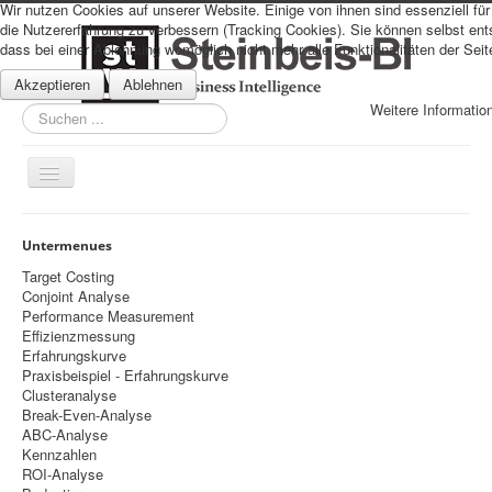
Wir nutzen Cookies auf unserer Website. Einige von ihnen sind essenziell fü
die Nutzererfahrung zu verbessern (Tracking Cookies). Sie können selbst en
dass bei einer Ablehnung womöglich nicht mehr alle Funktionalitäten der Seit
Akzeptieren
Ablehnen
Weitere Informatio
Suchen
...
Navigation
an/aus
Sitemap
Untermenues
Über uns
Target Costing
Conjoint Analyse
Datenschutz
Performance Measurement
Effizienzmessung
Impressum
Erfahrungskurve
Praxisbeispiel - Erfahrungskurve
Home
Clusteranalyse
Prognosen
Break-Even-Analyse
ABC-Analyse
Beratung
Kennzahlen
ROI-Analyse
Management