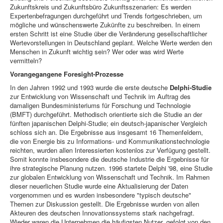
Zukunftskreis und Zukunftsbüro Zukunftsszenarien: Es werden
Expertenbefragungen durchgeführt und Trends fortgeschrieben, um
mögliche und wünschenswerte Zukünfte zu beschreiben. In einem
ersten Schritt ist eine Studie über die Veränderung gesellschaftlicher
Wertevorstellungen in Deutschland geplant. Welche Werte werden den
Menschen in Zukunft wichtig sein? Wer oder was wird Werte
vermitteln?
Vorangegangene Foresight-Prozesse
In den Jahren 1992 und 1993 wurde die erste deutsche
Delphi-Studie
zur Entwicklung von Wissenschaft und Technik im Auftrag des
damaligen Bundesministeriums für Forschung und Technologie
(BMFT) durchgeführt. Methodisch orientierte sich die Studie an der
fünften japanischen Delphi-Studie; ein deutsch-japanischer Vergleich
schloss sich an. Die Ergebnisse aus insgesamt 16 Themenfeldern,
die von Energie bis zu Informations- und Kommunikationstechnologie
reichten, wurden allen Interessierten kostenlos zur Verfügung gestellt.
Somit konnte insbesondere die deutsche Industrie die Ergebnisse für
ihre strategische Planung nutzen. 1996 startete Delphi '98, eine Studie
zur globalen Entwicklung von Wissenschaft und Technik. Im Rahmen
dieser neuerlichen Studie wurde eine Aktualisierung der Daten
vorgenommen und es wurden insbesondere "typisch deutsche"
Themen zur Diskussion gestellt. Die Ergebnisse wurden von allen
Akteuren des deutschen Innovationssystems stark nachgefragt.
Wieder waren die Unternehmen die häufigsten Nutzer, gefolgt von den