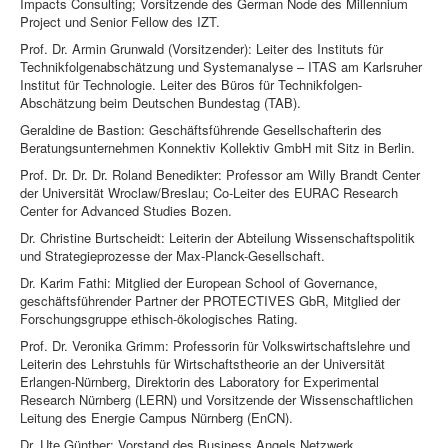
Impacts Consulting; Vorsitzende des German Node des Millennium
Project und Senior Fellow des IZT.
Prof. Dr. Armin Grunwald (Vorsitzender): Leiter des Instituts für
Technikfolgenabschätzung und Systemanalyse – ITAS am Karlsruher
Institut für Technologie. Leiter des Büros für Technikfolgen-
Abschätzung beim Deutschen Bundestag (TAB).
Geraldine de Bastion: Geschäftsführende Gesellschafterin des
Beratungsunternehmen Konnektiv Kollektiv GmbH mit Sitz in Berlin.
Prof. Dr. Dr. Dr. Roland Benedikter: Professor am Willy Brandt Center
der Universität Wroclaw/Breslau; Co-Leiter des EURAC Research
Center for Advanced Studies Bozen.
Dr. Christine Burtscheidt: Leiterin der Abteilung Wissenschaftspolitik
und Strategieprozesse der Max-Planck-Gesellschaft.
Dr. Karim Fathi: Mitglied der European School of Governance,
geschäftsführender Partner der PROTECTIVES GbR, Mitglied der
Forschungsgruppe ethisch-ökologisches Rating.
Prof. Dr. Veronika Grimm: Professorin für Volkswirtschaftslehre und
Leiterin des Lehrstuhls für Wirtschaftstheorie an der Universität
Erlangen-Nürnberg, Direktorin des Laboratory for Experimental
Research Nürnberg (LERN) und Vorsitzende der Wissenschaftlichen
Leitung des Energie Campus Nürnberg (EnCN).
Dr. Ute Günther: Vorstand des Business Angels Netzwerk