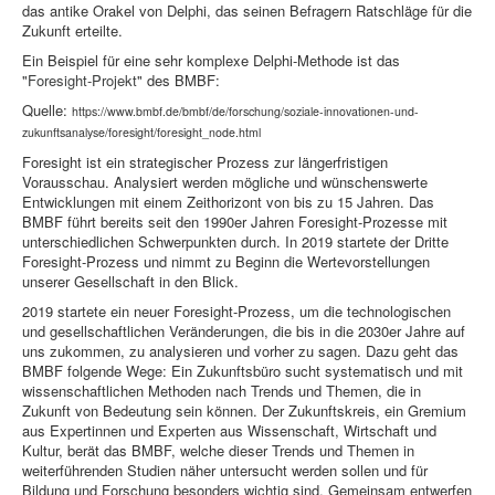
das antike Orakel von Delphi, das seinen Befragern Ratschläge für die
Zukunft erteilte.
Ein Beispiel für eine sehr komplexe Delphi-Methode ist das
"
Foresight-Projekt
" des BMBF:
Quelle:
https://www.bmbf.de/bmbf/de/forschung/soziale-innovationen-und-
zukunftsanalyse/foresight/foresight_node.html
Foresight ist ein strategischer Prozess zur längerfristigen
Vorausschau. Analysiert werden mögliche und wünschenswerte
Entwicklungen mit einem Zeithorizont von bis zu 15 Jahren. Das
BMBF führt bereits seit den 1990er Jahren Foresight-Prozesse mit
unterschiedlichen Schwerpunkten durch. In 2019 startete der Dritte
Foresight-Prozess und nimmt zu Beginn die Wertevorstellungen
unserer Gesellschaft in den Blick.
2019 startete ein neuer Foresight-Prozess, um die technologischen
und gesellschaftlichen Veränderungen, die bis in die 2030er Jahre auf
uns zukommen, zu analysieren und vorher zu sagen. Dazu geht das
BMBF folgende Wege: Ein Zukunftsbüro sucht systematisch und mit
wissenschaftlichen Methoden nach Trends und Themen, die in
Zukunft von Bedeutung sein können. Der Zukunftskreis, ein Gremium
aus Expertinnen und Experten aus Wissenschaft, Wirtschaft und
Kultur, berät das BMBF, welche dieser Trends und Themen in
weiterführenden Studien näher untersucht werden sollen und für
Bildung und Forschung besonders wichtig sind. Gemeinsam entwerfen