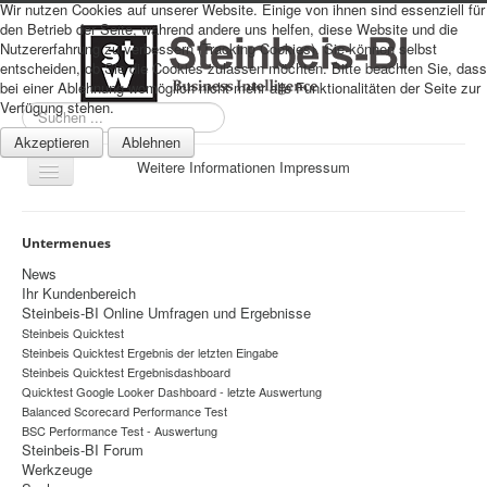
Wir nutzen Cookies auf unserer Website. Einige von ihnen sind essenziell für
den Betrieb der Seite, während andere uns helfen, diese Website und die
Nutzererfahrung zu verbessern (Tracking Cookies). Sie können selbst
entscheiden, ob Sie die Cookies zulassen möchten. Bitte beachten Sie, dass
bei einer Ablehnung womöglich nicht mehr alle Funktionalitäten der Seite zur
Verfügung stehen.
Suchen
...
Akzeptieren
Ablehnen
Weitere Informationen
Impressum
Navigation
an/aus
Sitemap
Untermenues
Über uns
News
Ihr Kundenbereich
Datenschutz
Steinbeis-BI Online Umfragen und Ergebnisse
Steinbeis Quicktest
Impressum
Steinbeis Quicktest Ergebnis der letzten Eingabe
Home
Steinbeis Quicktest Ergebnisdashboard
Quicktest Google Looker Dashboard - letzte Auswertung
Prognosen
Balanced Scorecard Performance Test
BSC Performance Test - Auswertung
Beratung
Steinbeis-BI Forum
Werkzeuge
Management