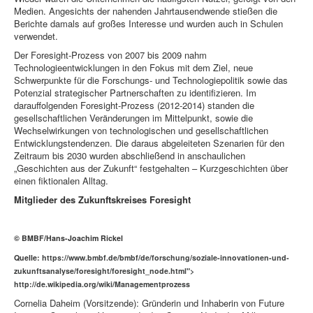
Medien. Angesichts der nahenden Jahrtausendwende stießen die
Berichte damals auf großes Interesse und wurden auch in Schulen
verwendet.
Der Foresight-Prozess von 2007 bis 2009 nahm
Technologieentwicklungen in den Fokus mit dem Ziel, neue
Schwerpunkte für die Forschungs- und Technologiepolitik sowie das
Potenzial strategischer Partnerschaften zu identifizieren. Im
darauffolgenden Foresight-Prozess (2012-2014) standen die
gesellschaftlichen Veränderungen im Mittelpunkt, sowie die
Wechselwirkungen von technologischen und gesellschaftlichen
Entwicklungstendenzen. Die daraus abgeleiteten Szenarien für den
Zeitraum bis 2030 wurden abschließend in anschaulichen
„Geschichten aus der Zukunft“ festgehalten – Kurzgeschichten über
einen fiktionalen Alltag.
Mitglieder des Zukunftskreises Foresight
©
BMBF/Hans-Joachim Rickel
Quelle:
https://www.bmbf.de/bmbf/de/forschung/soziale-innovationen-und-
zukunftsanalyse/foresight/foresight_node.html">
http://de.wikipedia.org/wiki/Managementprozess
Cornelia Daheim (Vorsitzende): Gründerin und Inhaberin von Future