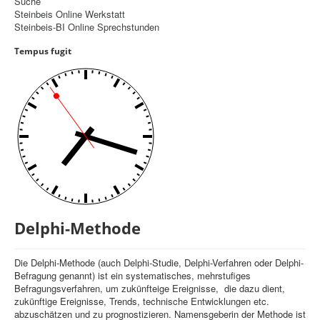
Suche
Steinbeis Online Werkstatt
Controlling
Steinbeis-BI Online Sprechstunden
Balanced Scorecard
Tempus fugit
OKR
Benchmarking
Hoshin-Kanri
Kommunikation
Entscheidungsregeln
Aktuelle Seite:
Startseite
Delphi-Methode
Delphi-Methode
Die Delphi-Methode (auch Delphi-Studie, Delphi-Verfahren oder Delphi-
Befragung genannt) ist ein systematisches, mehrstufiges
Befragungsverfahren, um zukünfteige Ereignisse, die dazu dient,
zukünftige Ereignisse, Trends, technische Entwicklungen etc.
abzuschätzen und zu prognostizieren. Namensgeberin der Methode ist