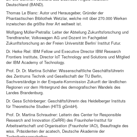
Deutschland (BAND).
Thomas Le Blanc: Autor und Herausgeber, Gründer der
Phantastischen Bibliothek Wetzlar, welche mit über 270.000 Werken
inzwischen die größte ihrer Art weltweit ist.
Wolfgang Müller-Pietralla: Leiter der Abteilung Zukunftsforschung und
Trendtransfer, Volkswagen AG und Dozent im Fachgebiet
Zukunftsforschung an der Freien Universität Berlin/ Institut Futur.
Dr. Heike Riel: IBM Fellow und Executive Director IBM Research
Frontiers Institute, Director IoT Technology and Solutions und Mitglied
der IBM Academy of Technology.
Prof. Dr. Dr. Martina Schäfer: Wissenschaftliche Geschäftsführerin
des Zentrums Technik und Gesellschaft der TU Berlin,
Sachverständige in der Enquete-Kommission Zukunft der ländlichen
Regionen vor dem Hintergrund des demografischen Wandels des
Landes Brandenburg.
Dr. Gesa Schönberger: Geschäftsführerin des Heidelberger Instituts
für Theoretische Studien (HITS gGmbH).
Prof. Dr. Martina Schraudner: Leiterin des Center for Responsible
Research and Innovation (CeRRI) des Fraunhofer-Institut für
Arbeitswirtschaft und Organisation (Fraunhofer IAO), Beauftragte des
wiss. Präsidenten der acatech, Deutsche Akademie der
Technikwissenschaften.