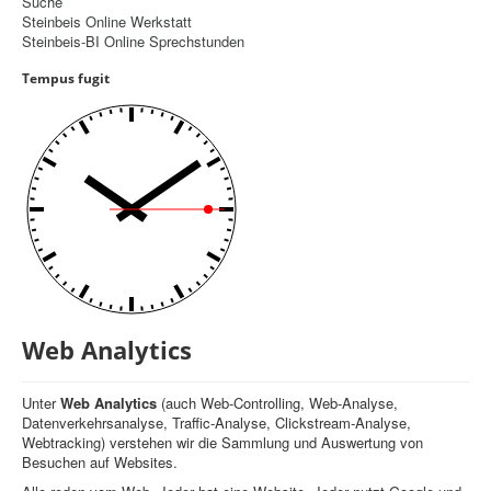
Suche
Steinbeis Online Werkstatt
Controlling
Steinbeis-BI Online Sprechstunden
Balanced Scorecard
Tempus fugit
OKR
Benchmarking
Hoshin-Kanri
Kommunikation
Entscheidungsregeln
Aktuelle Seite:
Startseite
Web Analytics
Web Analytics
Unter
Web Analytics
(auch Web-Controlling, Web-Analyse,
Datenverkehrsanalyse, Traffic-Analyse, Clickstream-Analyse,
Webtracking) verstehen wir die Sammlung und Auswertung von
Besuchen auf Websites.