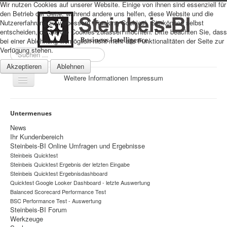
Wir nutzen Cookies auf unserer Website. Einige von ihnen sind essenziell für
den Betrieb der Seite, während andere uns helfen, diese Website und die
Nutzererfahrung zu verbessern (Tracking Cookies). Sie können selbst
entscheiden, ob Sie die Cookies zulassen möchten. Bitte beachten Sie, dass
bei einer Ablehnung womöglich nicht mehr alle Funktionalitäten der Seite zur
Verfügung stehen.
Suchen
...
Akzeptieren
Ablehnen
Weitere Informationen
Impressum
Navigation
an/aus
Sitemap
Untermenues
Über uns
News
Ihr Kundenbereich
Datenschutz
Steinbeis-BI Online Umfragen und Ergebnisse
Steinbeis Quicktest
Impressum
Steinbeis Quicktest Ergebnis der letzten Eingabe
Home
Steinbeis Quicktest Ergebnisdashboard
Quicktest Google Looker Dashboard - letzte Auswertung
Prognosen
Balanced Scorecard Performance Test
BSC Performance Test - Auswertung
Beratung
Steinbeis-BI Forum
Werkzeuge
Management